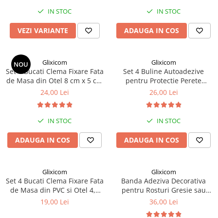
IN STOC
IN STOC
Markere Multisuprafete
VEZI VARIANTE
ADAUGA IN COS
Glixicom
Glixicom
NOU
Set 4 Bucati Clema Fixare Fata
Set 4 Buline Autoadezive
de Masa din Otel 8 cm x 5 cm
pentru Protectie Perete
G Glixicom®
Mobila sau Parchet
24,00 Lei
26,00 Lei
IN STOC
IN STOC
ADAUGA IN COS
ADAUGA IN COS
Glixicom
Glixicom
Set 4 Bucati Clema Fixare Fata
Banda Adeziva Decorativa
de Masa din PVC si Otel 4,5
pentru Rosturi Gresie sau
cm x 4 cm Verde G Glixicom®
Faianta 50 m x 5 mm Auriu
19,00 Lei
36,00 Lei