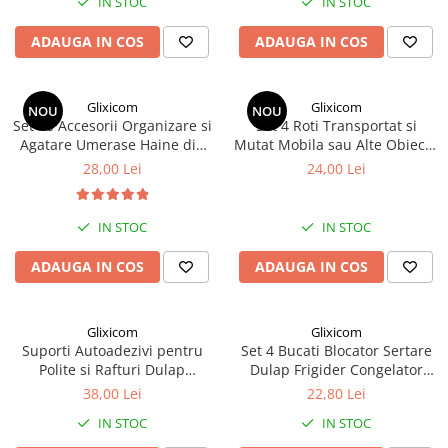
IN STOC
IN STOC
ADAUGA IN COS
ADAUGA IN COS
Glixicom
Glixicom
NOU
NOU
Set 10 Accesorii Organizare si
Set 4 Roti Transportat si
Agatare Umerase Haine din
Mutat Mobila sau Alte Obiecte
PVC Sustinere pana la 7 Kg G
Rotire 360 de Grade
28,00 Lei
24,00 Lei
Glixicom®
Autoadezive G Glixicom®
IN STOC
IN STOC
ADAUGA IN COS
ADAUGA IN COS
Glixicom
Glixicom
Suporti Autoadezivi pentru
Set 4 Bucati Blocator Sertare
Polite si Rafturi Dulap
Dulap Frigider Congelator
Glixicom 2 Puncte de
Masina de Spalat Usa Cuptor
38,00 Lei
22,80 Lei
Sustinere 12 x 6 cm Set 10
Capac Toaleta Glixicom
IN STOC
IN STOC
Bucati
pentru Copii Multicolor 16,5
cm Inchidere cu Sistem