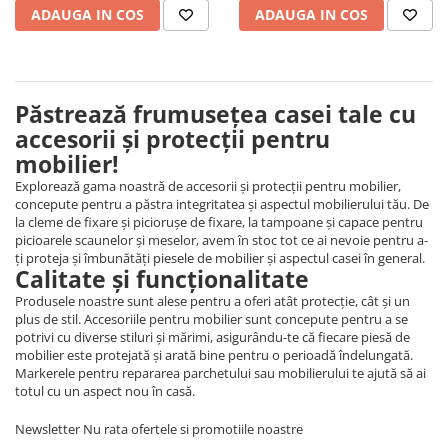
ADAUGA IN COS
ADAUGA IN COS
Clapita si Prindere
Autoadeziva
Păstrează frumusețea casei tale cu
accesorii și protecții pentru
mobilier!
Explorează gama noastră de accesorii și protecții pentru mobilier,
concepute pentru a păstra integritatea și aspectul mobilierului tău. De
la cleme de fixare și piciorușe de fixare, la tampoane și capace pentru
picioarele scaunelor și meselor, avem în stoc tot ce ai nevoie pentru a-
ți proteja și îmbunătăți piesele de mobilier și aspectul casei în general.
Calitate și funcționalitate
Produsele noastre sunt alese pentru a oferi atât protecție, cât și un
plus de stil. Accesoriile pentru mobilier sunt concepute pentru a se
potrivi cu diverse stiluri și mărimi, asigurându-te că fiecare piesă de
mobilier este protejată și arată bine pentru o perioadă îndelungată.
Markerele pentru repararea parchetului sau mobilierului te ajută să ai
totul cu un aspect nou în casă.
Newsletter
Nu rata ofertele si promotiile noastre