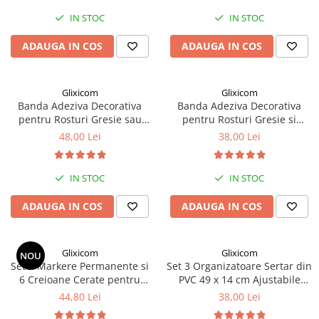
IN STOC
IN STOC
ADAUGA IN COS
ADAUGA IN COS
Glixicom
Glixicom
Banda Adeziva Decorativa
Banda Adeziva Decorativa
pentru Rosturi Gresie sau
pentru Rosturi Gresie si
Faianta 50 m x 1 cm Auriu
Faianta 50 m x 5 mm Argintiu
48,00 Lei
38,00 Lei
IN STOC
IN STOC
ADAUGA IN COS
ADAUGA IN COS
Glixicom
Glixicom
NOU
Set 6 Markere Permanente si
Set 3 Organizatoare Sertar din
6 Creioane Cerate pentru
PVC 49 x 14 cm Ajustabile
Corectie Zgarieturi Mobila si
Manual
44,80 Lei
38,00 Lei
Lemn