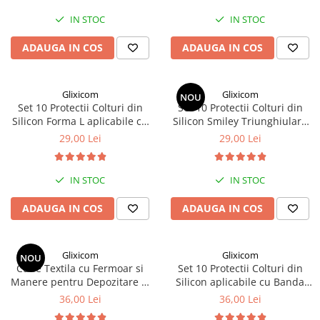
IN STOC
IN STOC
ADAUGA IN COS
ADAUGA IN COS
Glixicom
Glixicom
NOU
Set 10 Protectii Colturi din
Set 10 Protectii Colturi din
Silicon Forma L aplicabile cu
Silicon Smiley Triunghiulare
Banda Dublu Adeziva 4 x 2 x 4
aplicabile cu Banda Dublu
29,00 Lei
29,00 Lei
cm
Adeziva 4 x 2 x 4 cm
IN STOC
IN STOC
ADAUGA IN COS
ADAUGA IN COS
Glixicom
Glixicom
NOU
Cutie Textila cu Fermoar si
Set 10 Protectii Colturi din
Manere pentru Depozitare si
Silicon aplicabile cu Banda
Transport Haine 46 x 47 x 30
Dublu Adeziva 3 x 3 x 3 cm G
36,00 Lei
36,00 Lei
cm
Glixicom®