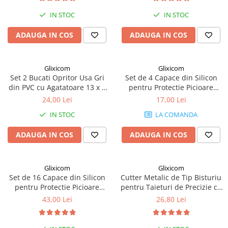
IN STOC
IN STOC
ADAUGA IN COS
ADAUGA IN COS
Glixicom
Glixicom
Set 2 Bucati Opritor Usa Gri
Set de 4 Capace din Silicon
din PVC cu Agatatoare 13 x 3
pentru Protectie Picioare
cm G Glixicom®
Scaune si Mobila Lavabile si
24,00 Lei
17,00 Lei
Reutilizabile G Glixicom®
IN STOC
LA COMANDA
ADAUGA IN COS
ADAUGA IN COS
Glixicom
Glixicom
Set de 16 Capace din Silicon
Cutter Metalic de Tip Bisturiu
pentru Protectie Picioare
pentru Taieturi de Precizie cu
Scaune si Mobila Lavabile si
5 Lame de Rezerva G
43,00 Lei
26,80 Lei
Reutilizabile G Glixicom®
Glixicom®