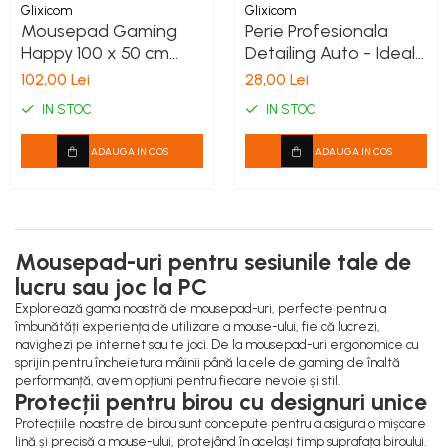
Glixicom
Glixicom
Mousepad Gaming
Perie Profesionala
Happy 100 x 50 cm
Detailing Auto - Ideala
Baza din Cauciuc
pentru Curatat si
102,00 Lei
28,00 Lei
Antiderapant G
Sters Praful din Masina
IN STOC
IN STOC
Glixicom®
10 x 6 cm
ADAUGA IN COS
ADAUGA IN COS
Mousepad-uri pentru sesiunile tale de
lucru sau joc la PC
Explorează gama noastră de mousepad-uri, perfecte pentru a
îmbunătăți experiența de utilizare a mouse-ului, fie că lucrezi,
navighezi pe internet sau te joci. De la mousepad-uri ergonomice cu
sprijin pentru încheietura mâinii până la cele de gaming de înaltă
performanță, avem opțiuni pentru fiecare nevoie și stil.
Protecții pentru birou cu designuri unice
Protecțiile noastre de birou sunt concepute pentru a asigura o mișcare
lină și precisă a mouse-ului, protejând în același timp suprafața biroului.