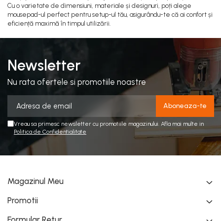
Cu o varietate de dimensiuni, materiale și designuri, poți alege
mousepad-ul perfect pentru setup-ul tău, asigurându-te că ai confort și
eficiență maximă în timpul utilizării.
Newsletter
Nu rata ofertele si promotiile noastre
Vreau sa primesc newsletter cu promotiile magazinului. Afla mai multe in
Politica de Confidentialitate
Magazinul Meu
Promotii
Formular Retur