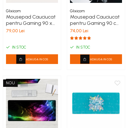
Glixicom
Glixicom
Mousepad Cauciucat
Mousepad Cauciucat
pentru Gaming 90 x
pentru Gaming 90 cm
40 cm x 3 mm Negru
x 40 cm x 3 mm Model
79,00 Lei
74,00 Lei
Lup Cusaturi Laterale
si Baza Cauciucata
IN STOC
IN STOC
ADAUGA IN COS
ADAUGA IN COS
NOU