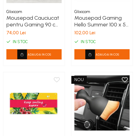
Glixicom
Glixicom
Mousepad Cauciucat
Mousepad Gaming
pentru Gaming 90 cm
Hello Summer 100 x 50
x 40 cm x 3 mm Model
cm Baza din Cauciuc
74,00 Lei
102,00 Lei
Univers Cusaturi
Antiderapant G
IN STOC
IN STOC
Laterale si Baza
Glixicom®
Cauciucata
ADAUGA IN COS
ADAUGA IN COS
NOU