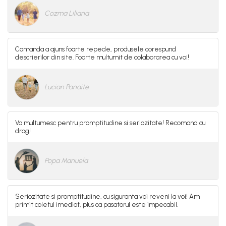
Intretinere Textile si Covoare
Cozma Liliana
Accesorii Gradina
Markere Multisuprafete
Comanda a ajuns foarte repede, produsele corespund
descrierilor din site. Foarte multumit de colaborarea cu voi!
Lucian Panaite
Va multumesc pentru promptitudine si seriozitate! Recomand cu
drag!
Popa Manuela
Seriozitate si promptitudine, cu siguranta voi reveni la voi! Am
primit coletul imediat, plus ca pasatorul este impecabil.