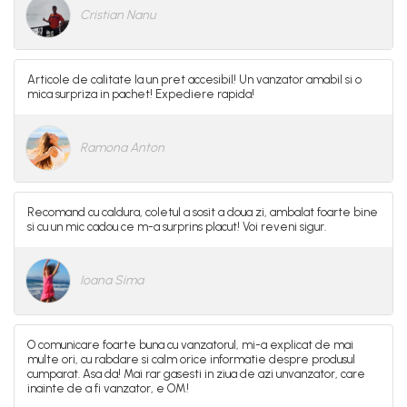
Cristian Nanu
Articole de calitate la un pret accesibil! Un vanzator amabil si o
mica surpriza in pachet! Expediere rapida!
Ramona Anton
Recomand cu caldura, coletul a sosit a doua zi, ambalat foarte bine
si cu un mic cadou ce m-a surprins placut! Voi reveni sigur.
Ioana Sima
O comunicare foarte buna cu vanzatorul, mi-a explicat de mai
multe ori, cu rabdare si calm orice informatie despre produsul
cumparat. Asa da! Mai rar gasesti in ziua de azi unvanzator, care
inainte de a fi vanzator, e OM!