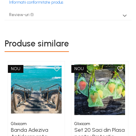
Informatii conformitate produs
Review-uri
(1)
Produse similare
NOU
NOU
Poate fi folosit cu usurinta si pentru curatarea parului
de animale de pe orice suprafata precum, haine,
Glixicom
covoare, canapele si orice alta suprafata textila pe
Glixicom
Banda Adeziva
Set 20 Saci din Plasa
care o aveti de curatat.