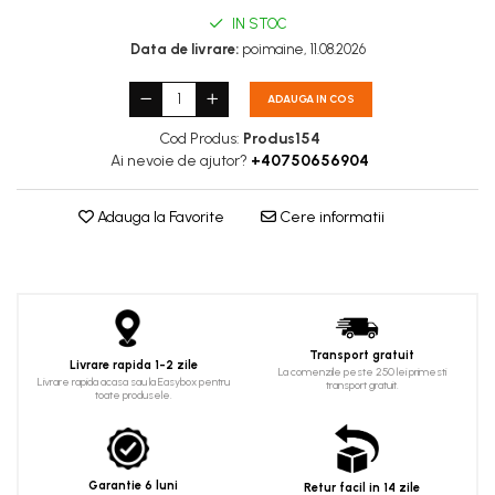
IN STOC
Data de livrare:
poimaine, 11.08.2026
ADAUGA IN COS
Cod Produs:
Produs154
Ai nevoie de ajutor?
+40750656904
Adauga la Favorite
Cere informatii
Transport gratuit
Livrare rapida 1-2 zile
La comenzile peste 250 lei primesti
Livrare rapida acasa sau la Easybox pentru
transport gratuit.
toate produsele.
Garantie 6 luni
Retur facil in 14 zile