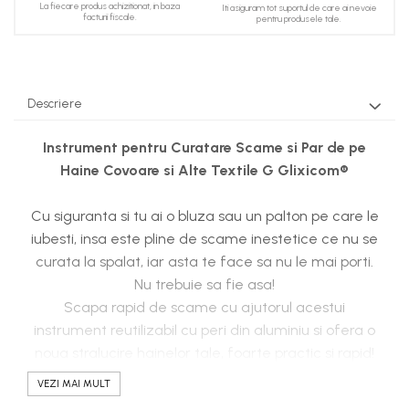
La fiecare produs achizitionat, in baza
Iti asiguram tot suportul de care ai nevoie
facturii fiscale.
pentru produsele tale.
Descriere
Instrument pentru Curatare Scame si Par de pe
Haine Covoare si Alte Textile G Glixicom®
Cu siguranta si tu ai o bluza sau un palton pe care le
iubesti, insa este pline de scame inestetice ce nu se
curata la spalat, iar asta te face sa nu le mai porti.
Nu trebuie sa fie asa!
Scapa rapid de scame cu ajutorul acestui
instrument reutilizabil cu peri din aluminiu si ofera o
noua stralucire hainelor tale, foarte practic si rapid!
VEZI MAI MULT