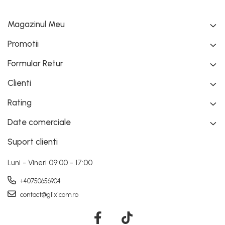
Magazinul Meu
Promotii
Formular Retur
Clienti
Rating
Date comerciale
Suport clienti
Luni - Vineri 09:00 - 17:00
Cand capatul periei s-a umplut de scame?
+40750656904
Pur si simplu o curatati manual si poate fi folosita din
contact@glixicom.ro
nou!
Datorita dimensiunilor sale reduse, instrumentul