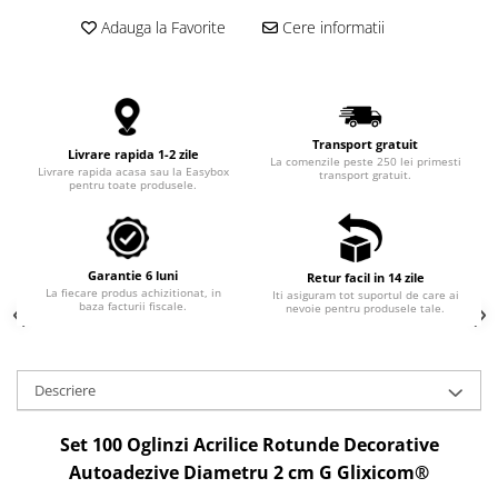
Adauga la Favorite
Cere informatii
Transport gratuit
Livrare rapida 1-2 zile
La comenzile peste 250 lei primesti
Livrare rapida acasa sau la Easybox
transport gratuit.
pentru toate produsele.
Garantie 6 luni
Retur facil in 14 zile
La fiecare produs achizitionat, in
Iti asiguram tot suportul de care ai
baza facturii fiscale.
nevoie pentru produsele tale.
Descriere
Set 100 Oglinzi Acrilice Rotunde Decorative
Autoadezive Diametru 2 cm G Glixicom®