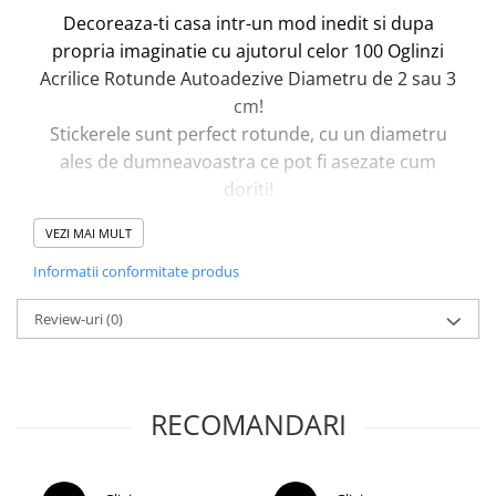
Decoreaza-ti casa intr-un mod inedit si dupa
propria imaginatie cu ajutorul celor 100 Oglinzi
Acrilice Rotunde Autoadezive Diametru de 2 sau 3
cm!
Stickerele sunt perfect rotunde, cu un diametru
ales de dumneavoastra ce pot fi asezate cum
doriti!
Le puteti atasa pe orice tip de suprafata plana si
VEZI MAI MULT
neteda, trebuie doar sa indepartati folia de
protectie de pe spatele fiecarei piese. Dupa lipire,
Informatii conformitate produs
trebuie indepartata si folia de protectie de pe
Review-uri
(0)
partea frontala a fiecarei piese.
RECOMANDARI