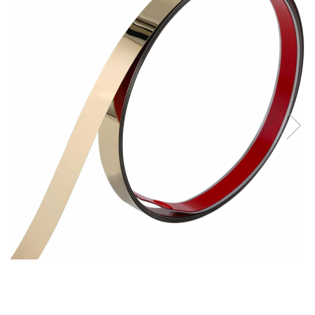
Intretinere Textile si Covoare
Accesorii Gradina
Markere Multisuprafete
Adezivi & Benzi Adezive
Climatizare & Iluminare
Lampi Solare
Lampi de Veghe
Umidificatoare & Aromaterapie
Lampi si Becuri cu LED
Lampi Selfie cu LED
Pet Care & Accesorii
Perii, trimmere si clesti
Castroane si Adapatori Animale
Laptop, Tablete & Telefoane
Stickere si Accesorii Decorative