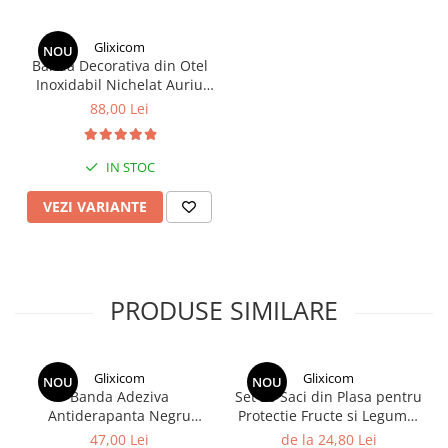
Glixicom
NOU
Banda Decorativa din Otel
Inoxidabil Nichelat Auriu
Autoadeziva Glixicom
88,00 Lei
pentru Decoratiuni
Interioare Lungime 5 m
Latime 2 cm
IN STOC
VEZI VARIANTE
PRODUSE SIMILARE
Glixicom
Glixicom
NOU
NOU
Transforma-ti spatiul intr-o adevarata opera de
Banda Adeziva
Set 20 Saci din Plasa pentru
arta cu ajutorul acestei
Benzi Decorative Metalice
Antiderapanta Negru
Protectie Fructe si Legume,
Autoadeziva pentru Decoratiuni din Otel
pentru Scari/Trepte
Anti-Insecte, Anti-Pasari,
47,00 Lei
de la 24,80 Lei