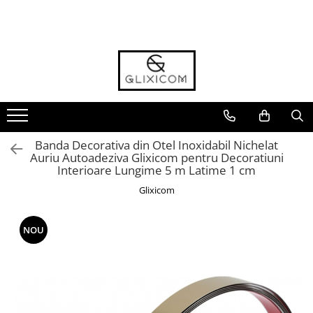
Toate Produsele
Toate Produsele
Casa Gradina & Bricolaj
Ustensile Bucatarie
Accesorii & Organizare Bucatarie
Banda Decorativa din Otel Inoxidabil Nichelat
Accesorii & Organizare Baie
Auriu Autoadeziva Glixicom pentru Decoratiuni
Interioare Lungime 5 m Latime 1 cm
Forme si Tavi de Copt
Glixicom
Organizare si Depozitare Casa
Folii Si Accesorii pentru Ferestre si
NOU
Geamuri
Cantare Electronice & Sisteme de
Siguranta
Accesorii si Protectii Mobilier
Accesorii TV