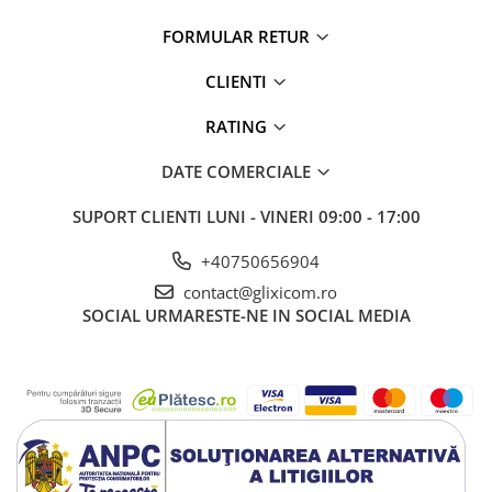
FORMULAR RETUR
Calitate si Durabilitate!
CLIENTI
Fabricata in totalitate din otel inoxidabil, aceasta
banda decorativa metalica este conceputa sa
RATING
reziste in timp, otelul nichelat este apreciat pentru
DATE COMERCIALE
rezistenta sa exceptionala la coroziune si
umezeala, asigurand o decoratiune eleganta ce va
SUPORT CLIENTI
LUNI - VINERI 09:00 - 17:00
arata impecabil ani la rand.
+40750656904
contact@glixicom.ro
SOCIAL
URMARESTE-NE IN SOCIAL MEDIA