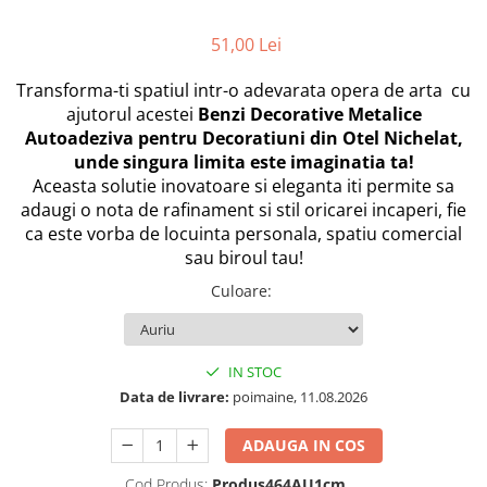
Oglinzi Acrilice Decorative
51,00 Lei
Stickere Decorative
Transforma-ti spatiul intr-o adevarata opera de arta cu
Baloane
ajutorul acestei
Benzi Decorative Metalice
Accesorii Petrecere
Autoadeziva pentru Decoratiuni din Otel Nichelat,
Folii Protectie Multisuprafete
unde singura limita este imaginatia ta!
Aceasta solutie inovatoare si eleganta iti permite sa
Accesorii Decoratiuni Interioare
adaugi o nota de rafinament si stil oricarei incaperi, fie
PC, Periferice & Software
ca este vorba de locuinta personala, spatiu comercial
Mousepad-uri
sau biroul tau!
Periferice & PC
Culoare
:
Folii Protectie Tastatura
Gadget-uri
IN STOC
Jucarii Copii & Bebe
Data de livrare:
poimaine, 11.08.2026
Sport & Articole Outdoor
ADAUGA IN COS
Fitness & Body Building
Ingrijire si Protectie Personala
Cod Produs:
Produs464AU1cm