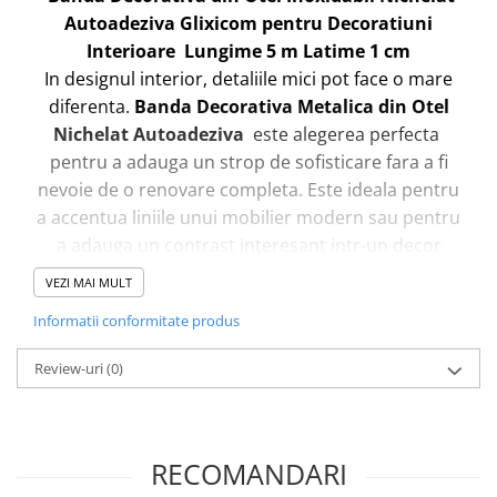
Autoadeziva Glixicom pentru Decoratiuni
Interioare Lungime 5 m Latime 1 cm
In designul interior, detaliile mici pot face o mare
diferenta.
Banda Decorativa Metalica din Otel
Nichelat Autoadeziva
este alegerea perfecta
pentru a adauga un strop de sofisticare fara a fi
nevoie de o renovare completa. Este ideala pentru
a accentua liniile unui mobilier modern sau pentru
a adauga un contrast interesant intr-un decor
clasic.
VEZI MAI MULT
Utilizeaza banda pentru a crea modele unice pe
Informatii conformitate produs
pereti sau pentru a defini spatiile intr-un mod
subtil si elegant. Poate servi ca o bordura fina in
Review-uri
(0)
jurul unei oglinzi sau poate fi folosita pentru a
imbunatati aspectul unui cadru de tablou.
Posibilitatile de folsire sunt nelimitate si se opresc
RECOMANDARI
doar la imaginatia ta.