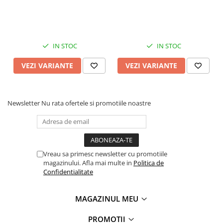
Aplicabila in
Anti-Rozatoare Reutilizabili
Nichelat!
Aceasta solutie inovatoare si eleganta iti
Interior/Exterior pe
cu Snur 7 x 9 cm
permite sa adaugi o nota de rafinament si stil
Multisuprafete Lungime 5
oricarei incaperi, fie ca este vorba de locuinta
m Latime 5 cm
personala, spatiu comercial sau biroul tau!
IN STOC
IN STOC
VEZI VARIANTE
VEZI VARIANTE
Newsletter
Nu rata ofertele si promotiile noastre
Vreau sa primesc newsletter cu promotiile
magazinului. Afla mai multe in
Politica de
Confidentialitate
MAGAZINUL MEU
PROMOTII