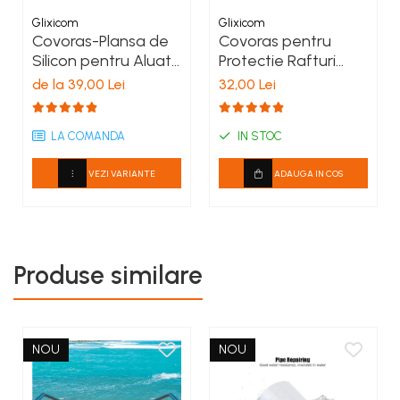
spalat.
Glixicom
Glixicom
Covorasul nu trebuie asezat pe flacara deschisa.
Covoras-Plansa de
Covoras pentru
Silicon pentru Aluat
Protectie Rafturi
44 x 64 cm Albastru
Frigider sau Sertare
de la 39,00 Lei
32,00 Lei
G Glixicom®
din PVC
Antiderapant 45 x
LA COMANDA
30 cm Verde G
IN STOC
Glixicom®
VEZI VARIANTE
ADAUGA IN COS
Produse similare
NOU
NOU