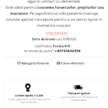
sigur in contact cu alimentele.
Este ideal pentru
coacerea fursecurilor, prajiturilor sau
macarons
. Pe suprafata sa utila prezinta marcaje
rotunde special concepute pentru a va veni in ajutor in
momentul coacerii.
STOC EPUIZAT
Data de livrare:
Luni, 10.08.2026
Cod Produs:
Produs414
Ai nevoie de ajutor?
+40750656904
Adauga la Favorite
Cere informatii
Transport gratuit
Livrare rapida 1-2 zile
La comenzile peste 250 lei primesti
Livrare rapida acasa sau la Easybox pentru
transport gratuit.
toate produsele.