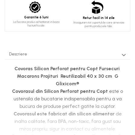
Garantie 6 luni
Retur facil in 14 zile
La fiecare produs achizitionat, in baza
Iti asiguram tot suportul de care ai nevoie
facturii fiscale.
pentru produsele tale.
Descriere
Covoras Silicon Perforat pentru Copt Fursecuri
Macarons Prajituri Reutilizabil 40 x 30 cm G
Glixicom®
Covorasul din Silicon Perforat pentru Copt
este o
ustensila de bucatarie indispensabila pentru a va
bucura de produse perfect gatite la cuptor.
Covorasul este fabricat din silicon alimentar
de
inalta calitate, fara BPA, non-toxic, fara gust sau
miros propriu, sigur in contact cu alimentele.