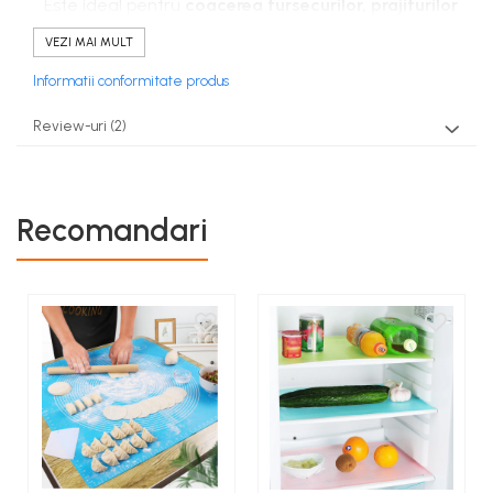
Este ideal pentru
coacerea fursecurilor, prajiturilor
sau macarons
. Pe suprafata sa utila prezinta
VEZI MAI MULT
marcaje rotunde special concepute pentru a va veni
Informatii conformitate produs
in ajutor in momentul coacerii.
Poate fi folosit si pentru friptura sau orice fel de
Review-uri
(2)
carne sau peste preparate la cuptor.
Caracteristici:
Dimensiuni - Lungime 40 cm - Latime 30 cm
Recomandari
Fabricat din silicon antiaderent, nu necesita ungere
in prealabil.
Poate fi utilizat in siguranta atat pentru coacere in
orice tip de cuptor, cat si in congelator.
Rezistenta extrem de mare la temperaturi pozitive
sau negative( - 40 pana la la +260 de grade Celsius).
Covorasul nu se pliaza, nu face cute, nu aluneca,
distribuie uniform caldura, reutilizabil si lavabil.
Curatarea sa se face manual sau in masina de
vase, inainte de prima utilizare covorasul trebuie