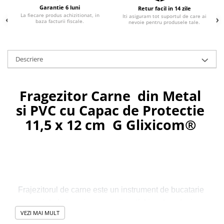
Garantie 6 luni
Retur facil in 14 zile
La fiecare produs achizitionat, in
Iti asiguram tot suportul de care ai
baza facturii fiscale.
nevoie pentru produsele tale.
Descriere
Fragezitor Carne  din Metal 
si PVC cu Capac de Protectie 
11,5 x 12 cm  G Glixicom® 
Frajezitorul
 de carne este un instrument de bucatarie 
care ajuta la inmuierea carnii, astfel incat sa devina 
VEZI MAI MULT
mai moale si mai suculenta. 