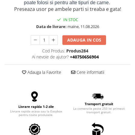
poate folosi si pentru alte tipuri de carne.
Preseaza usor pe ambele parti si treaba e gata!
IN STOC
Data de livrare:
maine, 11.08.2026
ADAUGA IN COS
Cod Produs:
Produs284
Ai nevoie de ajutor?
+40750656904
Adauga la Favorite
Cere informatii
Transport gratuit
Livrare rapida 1-2 zile
La comenzile peste 250 lei primesti
Livrare rapida acasa sau la Easybox
transport gratuit.
pentru toate produsele.