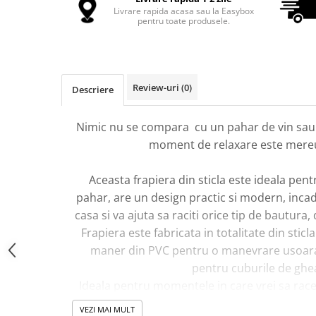
Livrare rapida acasa sau la Easybox
Oglinzi Acrilice Decorative
pentru toate produsele.
Stickere Decorative
Baloane
Accesorii Petrecere
Review-uri
(0)
Descriere
Folii Protectie Multisuprafete
Accesorii Decoratiuni Interioare
Nimic nu se compara cu un pahar de vin sau 
moment de relaxare este mereu
PC, Periferice & Software
Mousepad-uri
Aceasta frapiera din sticla este ideala pentr
Periferice & PC
pahar, are un design practic si modern, incad
Folii Protectie Tastatura
casa si va ajuta sa raciti orice tip de bautura,
Gadget-uri
Frapiera este fabricata in totalitate din sti
maner din PVC pentru o manevrare usoara s
Jucarii Copii & Bebe
pentru cuburile de ghe
Sport & Articole Outdoor
Ideala pentru momentele in care vrei sa rac
Fitness & Body Building
O astfel de frapiera pentru gheata trebuie sa 
VEZI MAI MULT
Ingrijire si Protectie Personala