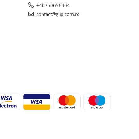
+40750656904
contact@glixicom.ro