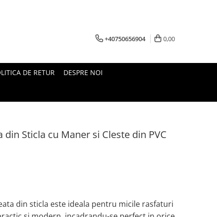
+40750656904
0,00
LITICA DE RETUR
DESPRE NOI
 din Sticla cu Maner si Cleste din PVC
ta din sticla este ideala pentru micile rasfaturi
practic si modern, incadrandu-se perfect in orice