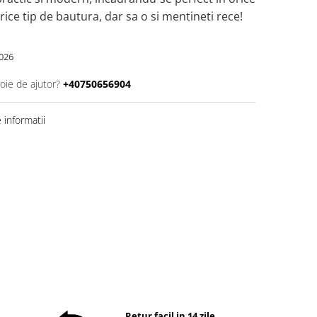
orice tip de bautura, dar sa o si mentineti rece!
026
oie de ajutor?
+40750656904
informatii
Retur facil in 14 zile