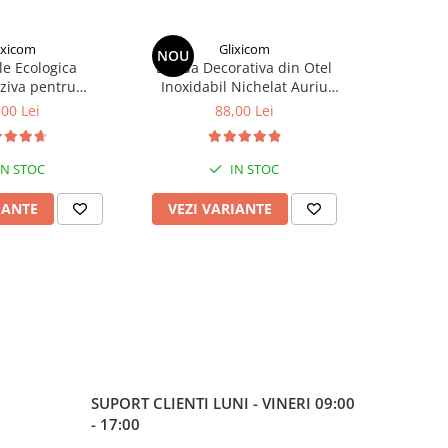
ixicom
Glixicom
NOU
NOU
ele Ecologica
Banda Decorativa din Otel
Degeta
ziva pentru
Inoxidabil Nichelat Auriu
Gradinari
re Mobilier sau
Autoadeziva Glixicom pentru
Silicon Deg
,00 Lei
88,00 Lei
de
 138 cm Negru G
Decoratiuni Interioare Lungime
Curatat 
xicom®
5 m Latime 2 cm
IN STOC
IN STOC
IANTE
VEZI VARIANTE
VEZI 
SUPORT CLIENTI
LUNI - VINERI 09:00
- 17:00