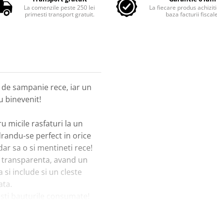
La comenzile peste 250 lei
La fiecare produs achiziti
primesti transport gratuit.
baza facturii fiscal
de sampanie rece, iar un
 binevenit!
u micile rasfaturi la un
randu-se perfect in orice
 dar sa o si mentineti rece!
cla transparenta, avand un
i include si un cleste
ata.
esti bauturile consumate!
fie de nelipsit din orice