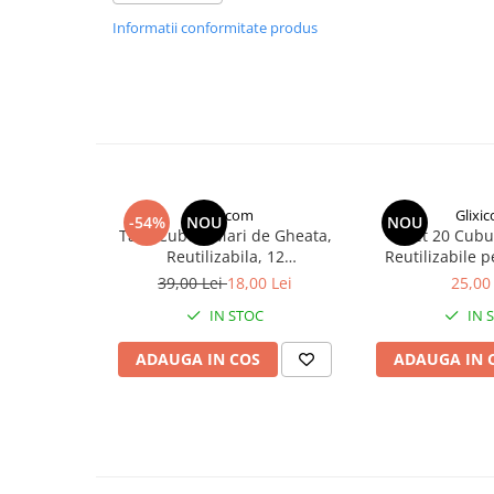
casa, fie pentru momentele romantice petrecu
Camping si Drumetii
Informatii conformitate produs
moment petrecut alaturi de 
Auto & Moto
Aceasta frapiera este perfecta pentru micil
avand un design practic, ce asigura atat o ra
Iluminare LED
mentinerea temperaturii pe o peri
Suport si Docking Auto
Adauga un plus de confort si eleganta cu 
Incarcatoare Auto
gheata cu model simplu si modern in acelas
Folii Auto & Tunning
pentru o manevrabilitate cat 
Glixicom
Glixi
-54%
NOU
NOU
Odorizante/Accesorii Auto
Tava Cuburi Mari de Gheata,
Set 20 Cubu
Reutilizabila, 12
Reutilizabile p
Scule Auto
Compartimente, PVC si Silicon
Bauturi sau 
Specificatii:
39,00 Lei
18,00 Lei
25,00 
Lichidare STOCURI
Cofetarie in For
- Capacitate Frapiera aproxim
IN STOC
IN 
Glixi
- Cleste special pentru ghea
ADAUGA IN COS
ADAUGA IN 
- Diametru - 12 cm
- Inaltime - 13,5 cm