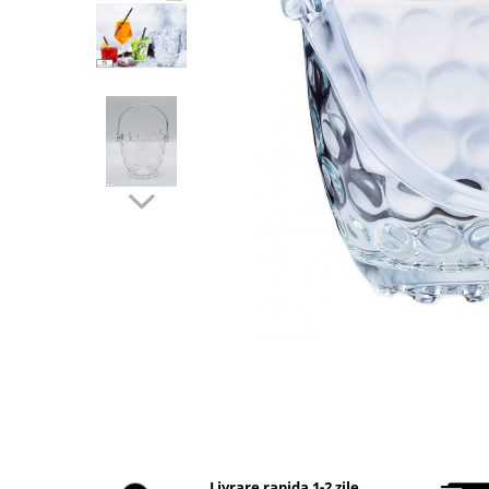
Intretinere Textile si Covoare
Accesorii Gradina
Markere Multisuprafete
Adezivi & Benzi Adezive
Climatizare & Iluminare
Lampi Solare
Lampi de Veghe
Umidificatoare & Aromaterapie
Lampi si Becuri cu LED
Lampi Selfie cu LED
Pet Care & Accesorii
Perii, trimmere si clesti
Castroane si Adapatori Animale
Laptop, Tablete & Telefoane
Stickere si Accesorii Decorative
Livrare rapida 1-2 zile