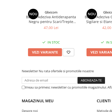
Glixicom
Glixi
NOU
NOU
Banda Adeziva Antiderapanta
Banda Adeziva 
Negru pentru Scari/Trepte
Sigilare si Etan
Aplicabila in Interior/Exterior
Recipiente Glixi
47,00 Lei
42,00 
pe Multisuprafete Lungime 5 m
5 M Trans
Latime 5 cm
IN STOC
IN 
VEZI VARIANTE
VEZI VARIA
Newsletter
Nu rata ofertele si promotiile noastre
Vreau sa primesc newsletter cu promotiile magazinului. Af
MAGAZINUL MEU
CLIENTI
Despre noi
Metode de