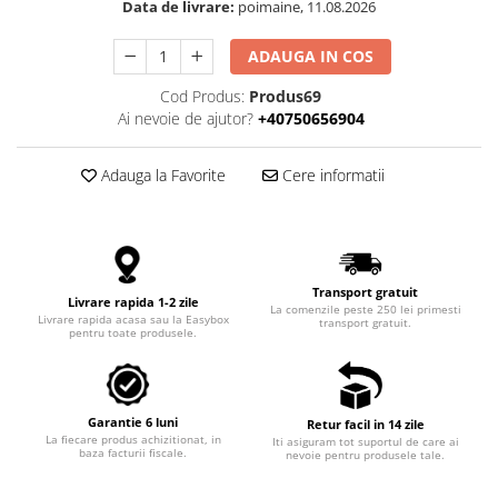
Data de livrare:
poimaine, 11.08.2026
ADAUGA IN COS
Cod Produs:
Produs69
Ai nevoie de ajutor?
+40750656904
Adauga la Favorite
Cere informatii
Transport gratuit
Livrare rapida 1-2 zile
La comenzile peste 250 lei primesti
Livrare rapida acasa sau la Easybox
transport gratuit.
pentru toate produsele.
Garantie 6 luni
Retur facil in 14 zile
La fiecare produs achizitionat, in
Iti asiguram tot suportul de care ai
baza facturii fiscale.
nevoie pentru produsele tale.