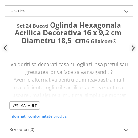
Descriere
Oglinda Hexagonala
Set 24 Bucati
Acrilica Decorativa 16 x 9,2 cm
Diametru 18,5 cm
G Glixicom®
Va doriti sa decorati casa cu oglinzi insa pretul sau
greutatea lor va face sa va razganditi?
Avem o alternativa pentru dumneavoastra mult
mai eficienta, oglinzile acrilice, acestea sunt mai
usoare , mai sigure si mult mai simplu de montat
decat oglinzile clasice. In plus acestea nu se sparg ,
VEZI MAI MULT
astfel ca veti scapa si de grija accidentelor.
Informatii conformitate produs
Setul de oglinzi acrilice este compus din 24 piese
egale, ofera multiple posibilitati de aranjare pe
Review-uri
(0)
peretii locuintei dumneavoastra.