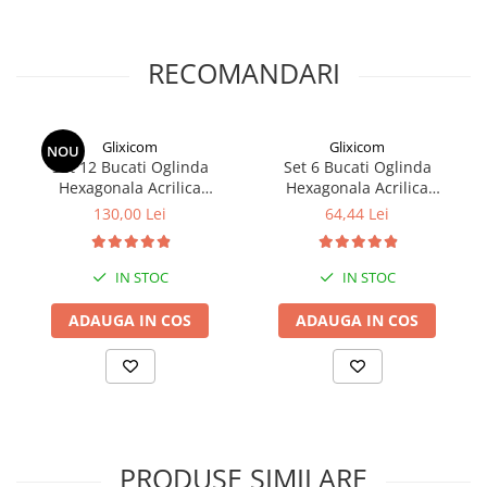
Acestea au o folie fina, transparenta de protectie
pe partea din fata ce trebuie indepartata dupa
lipirea pe suprafata dorita si banda dublu adeziva
RECOMANDARI
pe spate, pentru montaj usor si super rezistent pe
orice suprafata.
Glixicom
Glixicom
NOU
Set 12 Bucati Oglinda
Set 6 Bucati Oglinda
Hexagonala Acrilica
Hexagonala Acrilica
Decorativa 16 x 9,2 cm
Decorativa 16 x 9,2 cm
130,00 Lei
64,44 Lei
Diametru 18,5 cm
Diametru 18,5 cm
IN STOC
IN STOC
ADAUGA IN COS
ADAUGA IN COS
PRODUSE SIMILARE