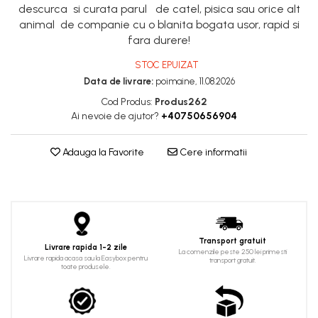
descurca si curata parul de catel, pisica sau orice alt
animal de companie cu o blanita bogata usor, rapid si
fara durere!
STOC EPUIZAT
Data de livrare:
poimaine, 11.08.2026
Cod Produs:
Produs262
Ai nevoie de ajutor?
+40750656904
Adauga la Favorite
Cere informatii
Transport gratuit
Livrare rapida 1-2 zile
La comenzile peste 250 lei primesti
Livrare rapida acasa sau la Easybox pentru
transport gratuit.
toate produsele.