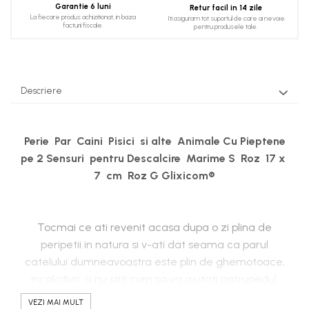
Garantie 6 luni
Retur facil in 14 zile
La fiecare produs achizitionat, in baza
Iti asiguram tot suportul de care ai nevoie
facturii fiscale.
pentru produsele tale.
Descriere
Perie Par Caini Pisici si alte Animale Cu Pieptene
pe 2 Sensuri pentru Descalcire Marime S Roz 17 x
7 cm Roz G Glixicom®
Tocmai ce ati revenit acasa dupa o zi plina de
peripetii in natura si v-ati dat seama ca parul
catelului dumneavoastra este plin de ghemotoace,
incalcituri si nu stiti cum sa va ajutati patrupedul,
astfel incat sa nu fie dureros pentru el?
VEZI MAI MULT