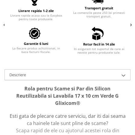
Camping si Drumetii
Transport gratuit
Livrare rapida 1-2 zile
La comenzile peste 250 lei primesti
Livrare rapida acasa sau la Easybox
Auto & Moto
transport gratuit.
pentru toate produsele.
Iluminare LED
Suport si Docking Auto
Incarcatoare Auto
Garantie 6 luni
Retur facil in 14 zile
La fiecare produs achizitionat, in
Iti asiguram tot suportul de care ai
baza facturii fiscale.
Folii Auto & Tunning
nevoie pentru produsele tale.
Odorizante/Accesorii Auto
Scule Auto
Descriere
Lichidare STOCURI
Rola pentru Scame si Par din Silicon
Reutilizabila si Lavabila 17 x 10 cm Verde G
Glixicom®
Esti gata de plecare catre serviciu, dar iti dai seama
ca hainele tale sunt pline de scame?
Scapa rapid de ele cu ajutorul acestei rola din