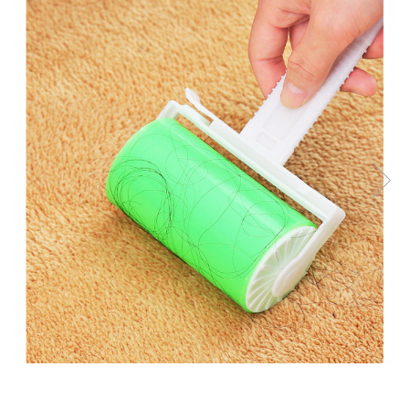
Intretinere Textile si Covoare
Accesorii Gradina
Markere Multisuprafete
Adezivi & Benzi Adezive
Climatizare & Iluminare
Lampi Solare
Lampi de Veghe
Umidificatoare & Aromaterapie
Lampi si Becuri cu LED
Lampi Selfie cu LED
Pet Care & Accesorii
Perii, trimmere si clesti
Castroane si Adapatori Animale
Laptop, Tablete & Telefoane
Stickere si Accesorii Decorative