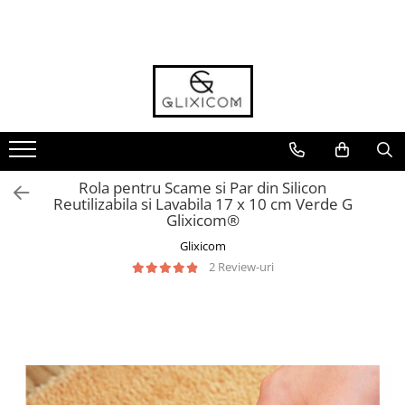
Toate Produsele
Toate Produsele
Casa Gradina & Bricolaj
Ustensile Bucatarie
Accesorii & Organizare Bucatarie
Rola pentru Scame si Par din Silicon
Accesorii & Organizare Baie
Reutilizabila si Lavabila 17 x 10 cm Verde G
Glixicom®
Forme si Tavi de Copt
Glixicom
Organizare si Depozitare Casa
2 Review-uri
Folii Si Accesorii pentru Ferestre si
Geamuri
Cantare Electronice & Sisteme de
Siguranta
Accesorii si Protectii Mobilier
Accesorii TV