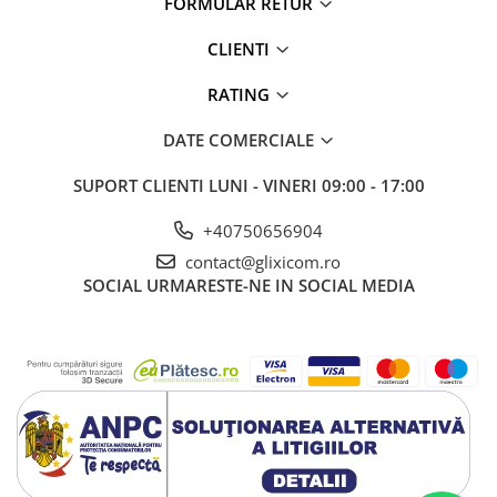
FORMULAR RETUR
Doar rotiti aceasta rola pe orice suprafata precum
CLIENTI
haine, covoare, canapele, perdele, scaune auto sau
orice alta suprafata este necesar sa fie curatata,
RATING
apoi clatiti cu apa curata, uscati si reutilizati!
DATE COMERCIALE
SUPORT CLIENTI
LUNI - VINERI 09:00 - 17:00
+40750656904
contact@glixicom.ro
SOCIAL
URMARESTE-NE IN SOCIAL MEDIA