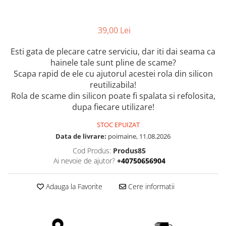
Oglinzi Acrilice Decorative
Stickere Decorative
39,00 Lei
Baloane
Esti gata de plecare catre serviciu, dar iti dai seama ca
Accesorii Petrecere
hainele tale sunt pline de scame?
Scapa rapid de ele cu ajutorul acestei rola din silicon
Folii Protectie Multisuprafete
reutilizabila!
Accesorii Decoratiuni Interioare
Rola de scame din silicon poate fi spalata si refolosita,
PC, Periferice & Software
dupa fiecare utilizare!
Mousepad-uri
STOC EPUIZAT
Periferice & PC
Data de livrare:
poimaine, 11.08.2026
Folii Protectie Tastatura
Cod Produs:
Produs85
Ai nevoie de ajutor?
+40750656904
Gadget-uri
Jucarii Copii & Bebe
Adauga la Favorite
Cere informatii
Sport & Articole Outdoor
Fitness & Body Building
Ingrijire si Protectie Personala