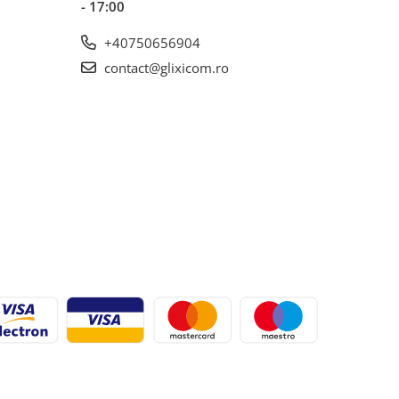
- 17:00
+40750656904
contact@glixicom.ro