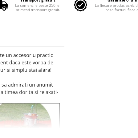
Transport gratuit
Garantie 6 luni
La comenzile peste 250 lei
La fiecare produs achiziti
primesti transport gratuit.
baza facturii fiscal
ste un accesoriu practic
ferent daca este vorba de
ur si simplu stai afara!
i sa admirati un anumit
altimea dorita si relaxati-