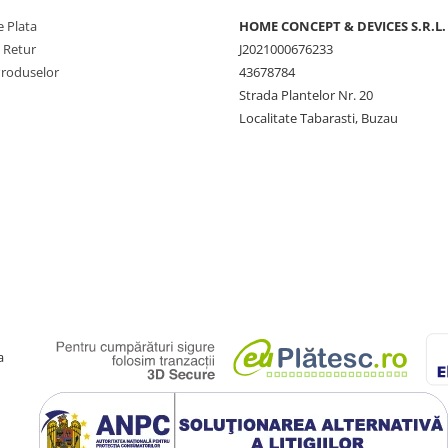
 Plata
HOME CONCEPT & DEVICES S.R.L.
e Retur
J2021000676233
Produselor
43678784
Strada Plantelor Nr. 20
Localitate Tabarasti, Buzau
a
nalta calitate ii ofera o
xima de 150 de kg, cat si
at.