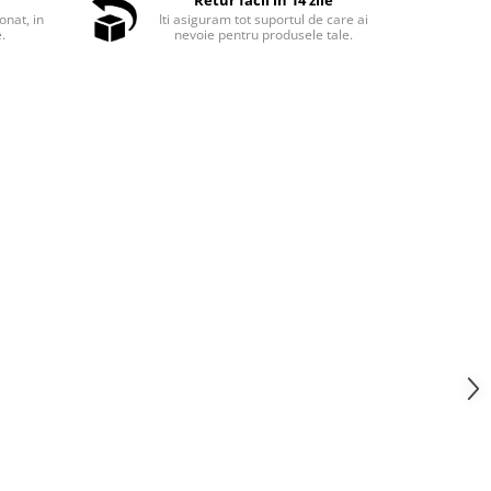
Retur facil in 14 zile
onat, in
Iti asiguram tot suportul de care ai
e.
nevoie pentru produsele tale.