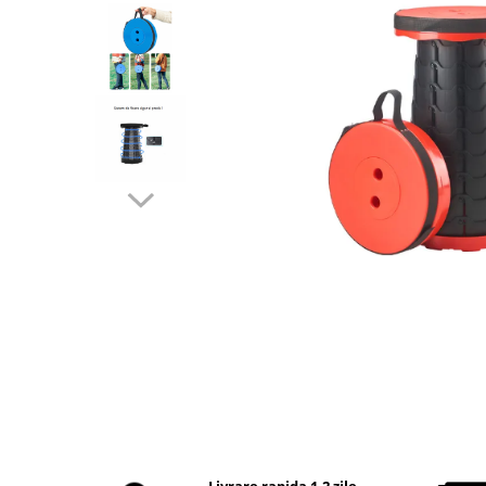
Intretinere Textile si Covoare
Accesorii Gradina
Markere Multisuprafete
Adezivi & Benzi Adezive
Climatizare & Iluminare
Lampi Solare
Lampi de Veghe
Umidificatoare & Aromaterapie
Lampi si Becuri cu LED
Lampi Selfie cu LED
Pet Care & Accesorii
Perii, trimmere si clesti
Castroane si Adapatori Animale
Laptop, Tablete & Telefoane
Stickere si Accesorii Decorative