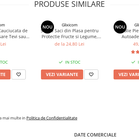
PRODUSE SIMILARE
ntr-un rucsac!
 il puteti lua oriunde si
com
Glixicom
Gl
NOU
NOU
curelei incluse in pachet
Cauciucata de
Set 20 Saci din Plasa pentru
Folie Pi
este tot cu dumneavoastra!
sare Tevi sau
Protectie Fructe si Legume,
Autoade
com 10 cm x 1,
Anti-Insecte, Anti-Pasari, Anti-
Reconditiona
Lei
de la 24,80 Lei
49
parenta
Rozatoare Reutilizabili cu Snur
Obiecte 50 x
ecurat in bagaj sau pur si
7 x 9 cm
Gli
evoie sa va odihniti pur si
STOC
IN STOC
avea un scaun extrem de
ti!
NTE
VEZI VARIANTE
VEZI VAR
la mai multe in
Politica de Confidentialitate
DATE COMERCIALE