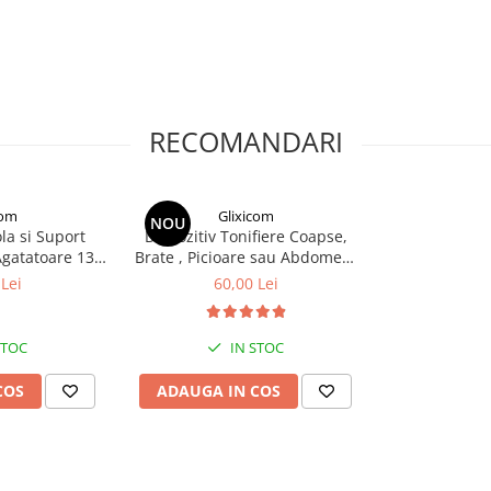
RECOMANDARI
com
Glixicom
NOU
la si Suport
Dispozitiv Tonifiere Coapse,
tatoare 13 x
Brate , Picioare sau Abdomen,
axima 10 Kg G
Multifunctional
Lei
60,00 Lei
com®
STOC
IN STOC
COS
ADAUGA IN COS
urtat confortabil in mana,