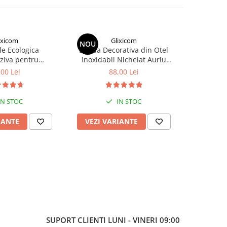
ixicom
Glixicom
NOU
NOU
ele Ecologica
Banda Decorativa din Otel
Degeta
ziva pentru
Inoxidabil Nichelat Auriu
Gradinari
re Mobilier sau
Autoadeziva Glixicom pentru
Silicon Deg
,00 Lei
88,00 Lei
de
 138 cm Negru G
Decoratiuni Interioare Lungime
Curatat 
xicom®
5 m Latime 2 cm
IN STOC
IN STOC
IANTE
VEZI VARIANTE
VEZI 
SUPORT CLIENTI
LUNI - VINERI 09:00