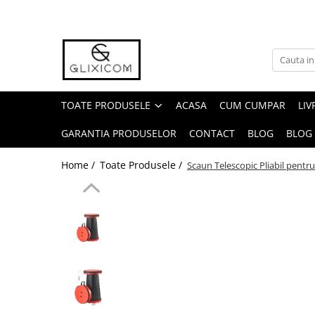
Toate Produsele
Toate Produsele
Casa Gradina & Bricolaj
TOATE PRODUSELE
ACASA
CUM CUMPAR
LIV
Ustensile Bucatarie
GARANTIA PRODUSELOR
CONTACT
BLOG
BLOG
Accesorii & Organizare Bucatarie
Accesorii & Organizare Baie
Home /
Toate Produsele /
Scaun Telescopic Pliabil pent
Forme si Tavi de Copt
Organizare si Depozitare Casa
Folii Si Accesorii pentru Ferestre si
Geamuri
Cantare Electronice & Sisteme de
Siguranta
Accesorii si Protectii Mobilier
Accesorii TV