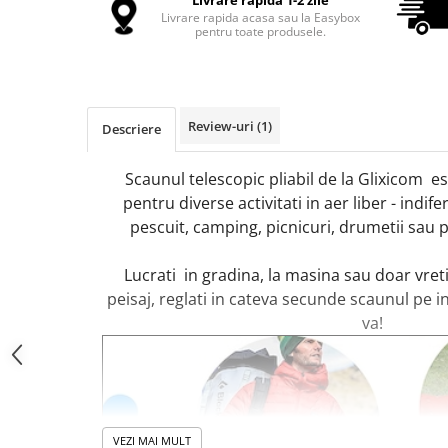
Livrare rapida 1-2 zile
Livrare rapida acasa sau la Easybox
Oglinzi Acrilice Decorative
pentru toate produsele.
Stickere Decorative
Baloane
Accesorii Petrecere
Review-uri
(1)
Descriere
Folii Protectie Multisuprafete
Accesorii Decoratiuni Interioare
Scaunul telescopic pliabil de la Glixicom e
pentru diverse activitati in aer liber - indi
PC, Periferice & Software
pescuit, camping, picnicuri, drumetii sau p
Mousepad-uri
Periferice & PC
Lucrati in gradina, la masina sau doar vret
Folii Protectie Tastatura
peisaj, reglati in cateva secunde scaunul pe in
va!
Gadget-uri
Jucarii Copii & Bebe
Sport & Articole Outdoor
Fitness & Body Building
Ingrijire si Protectie Personala
VEZI MAI MULT