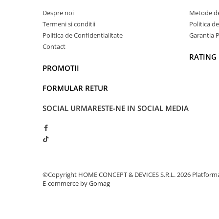
Despre noi
Metode de
Termeni si conditii
Politica d
Politica de Confidentialitate
Garantia 
Contact
RATING
PROMOTII
FORMULAR RETUR
SOCIAL
URMARESTE-NE IN SOCIAL MEDIA
©Copyright HOME CONCEPT & DEVICES S.R.L. 2026
Platform
Constructia sa robusta din polipropilena de i
E-commerce by Gomag
rezistenta foarte buna atat pentru sarcini ma
pentru orice tip de clim