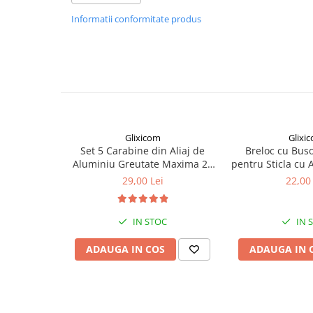
Camping si Drumetii
Informatii conformitate produs
Auto & Moto
Iluminare LED
Suport si Docking Auto
Incarcatoare Auto
Folii Auto & Tunning
Glixicom
Glixi
Odorizante/Accesorii Auto
Set 5 Carabine din Aliaj de
Breloc cu Buso
Aluminiu Greutate Maxima 20
pentru Sticla cu Aga
Scule Auto
kg 6,8 x 3,6 cm G Glixicom®
3 cm Sarcina M
29,00 Lei
22,00 
Lichidare STOCURI
Glixi
IN STOC
IN 
ADAUGA IN COS
ADAUGA IN 
Datorita curelei integrate, scaunul poate fi p