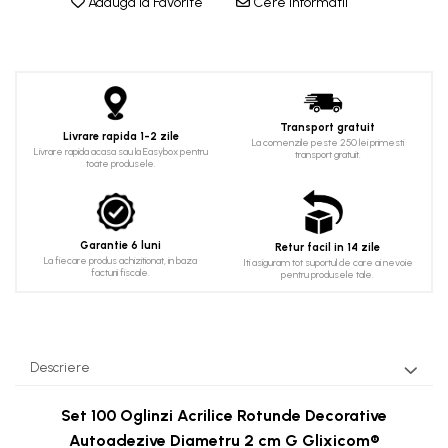
Adauga la Favorite
Cere informatii
Transport gratuit
Livrare rapida 1-2 zile
La comenzile peste 250 lei primesti
Livrare rapida acasa sau la Easybox pentru
transport gratuit.
toate produsele.
Garantie 6 luni
Retur facil in 14 zile
La fiecare produs achizitionat, in baza
Iti asiguram tot suportul de care ai nevoie
facturii fiscale.
pentru produsele tale.
Descriere
Set 100 Oglinzi Acrilice Rotunde Decorative
Autoadezive Diametru 2 cm G Glixicom®