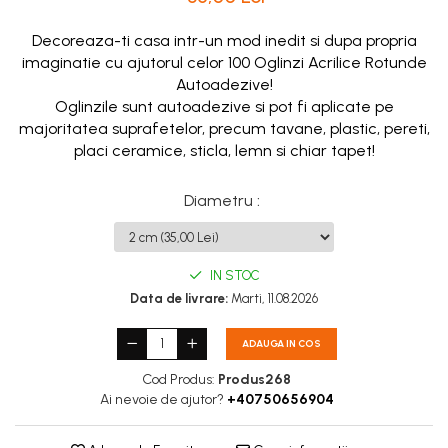
Decoreaza-ti casa intr-un mod inedit si dupa propria
imaginatie cu ajutorul celor 100 Oglinzi Acrilice Rotunde
Autoadezive!
Oglinzile sunt autoadezive si pot fi aplicate pe
majoritatea suprafetelor, precum tavane, plastic, pereti,
placi ceramice, sticla, lemn si chiar tapet!
Diametru
:
IN STOC
Data de livrare:
Marti, 11.08.2026
ADAUGA IN COS
Cod Produs:
Produs268
Ai nevoie de ajutor?
+40750656904