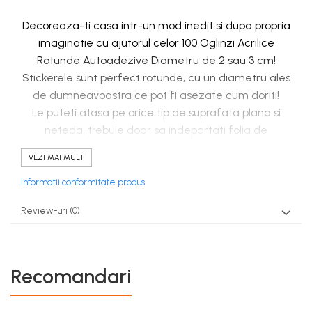
Decoreaza-ti casa intr-un mod inedit si dupa propria
imaginatie cu ajutorul celor 100 Oglinzi Acrilice
Rotunde Autoadezive Diametru de 2 sau 3 cm!
Stickerele sunt perfect rotunde, cu un diametru ales
de dumneavoastra ce pot fi asezate cum doriti!
Le puteti atasa pe orice tip de suprafata plana si
neteda, trebuie doar sa indepartati folia de
protectie de pe spatele fiecarei piese. Dupa lipire,
VEZI MAI MULT
trebuie indepartata si folia de protectie de pe
partea frontala a fiecarei piese.
Informatii conformitate produs
Review-uri
(0)
Recomandari