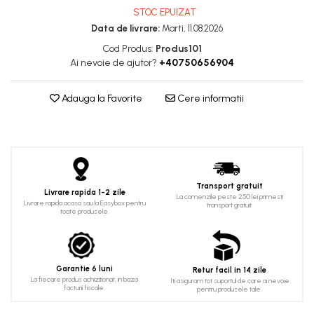
STOC EPUIZAT
Data de livrare:
Marti, 11.08.2026
Cod Produs:
Produs101
Ai nevoie de ajutor?
+40750656904
Adauga la Favorite
Cere informatii
Transport gratuit
Livrare rapida 1-2 zile
La comenzile peste 250 lei primesti
Livrare rapida acasa sau la Easybox pentru
transport gratuit.
toate produsele.
Garantie 6 luni
Retur facil in 14 zile
La fiecare produs achizitionat, in baza
Iti asiguram tot suportul de care ai nevoie
facturii fiscale.
pentru produsele tale.