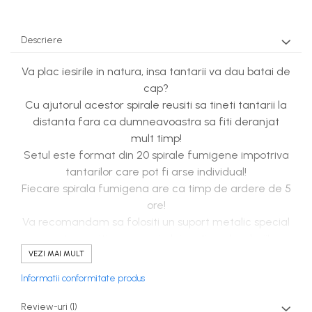
Descriere
Va plac iesirile in natura, insa tantarii va dau batai de
cap?
Cu ajutorul acestor spirale reusiti sa tineti tantarii la
distanta fara ca dumneavoastra sa fiti deranjat
mult timp!
Setul este format din 20 spirale fumigene impotriva
tantarilor care pot fi arse individual!
Fiecare spirala fumigena are ca timp de ardere de 5
ore!
Va recomandam sa folositi un suport metalic special
pentru pozitionarea spiralei pe timpul arderii!
VEZI MAI MULT
Cum le pot folosi?
Informatii conformitate produs
Deschideti suportul metalic printr-o simpla rasucire.
Fixati spirala in suport, apoi o aprindeti, initial aceasta
Review-uri
(1)