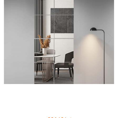
Intretinere Textile si Covoare
Accesorii Gradina
Markere Multisuprafete