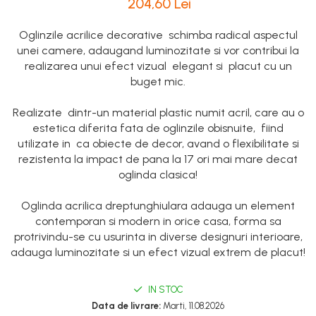
204,60 Lei
Oglinzile acrilice decorative schimba radical aspectul
unei camere, adaugand luminozitate si vor contribui la
realizarea unui efect vizual elegant si placut cu un
buget mic.
Realizate dintr-un material plastic numit acril, care au o
estetica diferita fata de oglinzile obisnuite, fiind
utilizate in ca obiecte de decor, avand o flexibilitate si
rezistenta la impact de pana la 17 ori mai mare decat
oglinda clasica!
Oglinda acrilica dreptunghiulara adauga un element
contemporan si modern in orice casa, forma sa
protrivindu-se cu usurinta in diverse designuri interioare,
adauga luminozitate si un efect vizual extrem de placut!
IN STOC
Data de livrare:
Marti, 11.08.2026