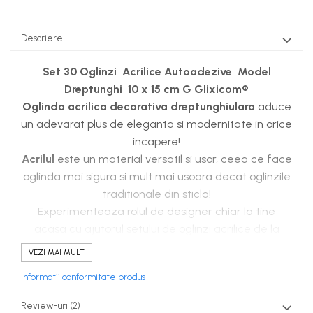
Descriere
Set 30 Oglinzi Acrilice Autoadezive Model
Dreptunghi 10 x 15 cm G Glixicom®
Oglinda acrilica decorativa dreptunghiulara
aduce
un adevarat plus de eleganta si modernitate in orice
incapere!
Acrilul
este un material versatil si usor, ceea ce face
oglinda mai sigura si mult mai usoara decat oglinzile
traditionale din sticla!
Experimenteaza rolul de designer chiar la tine
acasa cu ajutorul setului de oglinzi acrilice de la
Glixicom!
VEZI MAI MULT
Informatii conformitate produs
Review-uri
(2)