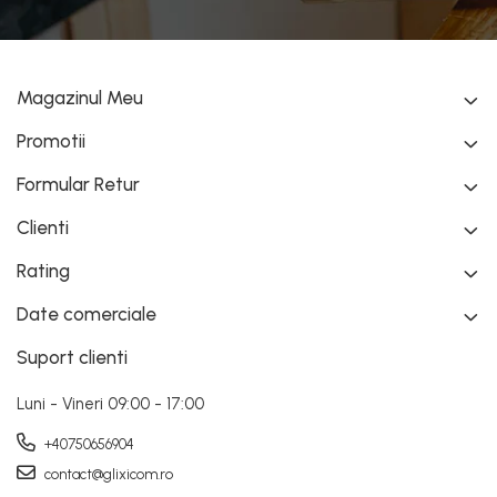
Magazinul Meu
Promotii
Formular Retur
Clienti
Rating
Piese din set sunt dispuse individual, avand fiecare
Date comerciale
folie de protectie si partea autoadezivaadeziva.
Oglinzile acrilice pot fi lipite oriunde in locuinta
Suport clienti
dumneavoastra, pe perete, lemn, plastic, ceramica,
Luni - Vineri 09:00 - 17:00
gresie, faianta sau chiar si metal, cu o curatare in
prealabil a suprafetei.
+40750656904
Dimensiunile per Bucata:
contact@glixicom.ro
Lungime - 15 cm