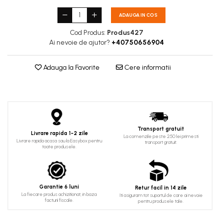
ADAUGA IN COS
Cod Produs:
Produs427
Ai nevoie de ajutor?
+40750656904
Adauga la Favorite
Cere informatii
Transport gratuit
Livrare rapida 1-2 zile
La comenzile peste 250 lei primesti
Livrare rapida acasa sau la Easybox pentru
transport gratuit.
toate produsele.
Garantie 6 luni
Retur facil in 14 zile
La fiecare produs achizitionat, in baza
Iti asiguram tot suportul de care ai nevoie
facturii fiscale.
pentru produsele tale.