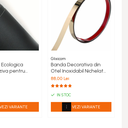
Glixicom
Gl
e Ecologica
Banda Decorativa din
D
iva pentru
Otel Inoxidabil Nichelat
Gr
onare Mobilier
Auriu Autoadeziva
di
88,00 Lei
de
te 50 x 138 cm
Glixicom pentru
Gl
Glixicom®
Decoratiuni Interioare
F
Lungime 5 m Latime 2 cm
IN STOC
VEZI VARIANTE
VEZI VARIANTE