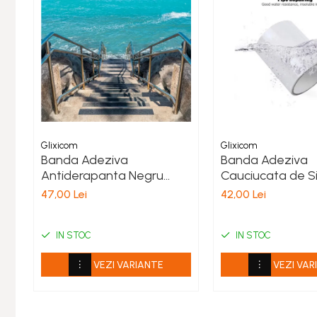
Glixicom
Glixicom
Banda Adeziva
Banda Adeziva
Antiderapanta Negru
Cauciucata de Sig
pentru Scari/Trepte
Etansare Tevi sa
47,00 Lei
42,00 Lei
Aplicabila in
Recipiente Glixi
Interior/Exterior pe
x 1, 5 M Transpa
Multisuprafete Lungime 5
IN STOC
IN STOC
m Latime 5 cm
VEZI VARIANTE
VEZI VAR