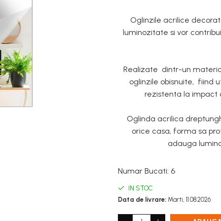
Oglinzile acrilice decor
luminozitate si vor contribu
Realizate dintr-un material
oglinzile obisnuite, fiind 
rezistenta la impact 
Oglinda acrilica dreptun
orice casa, forma sa prot
adauga luminoz
Numar Bucati
:
6
IN STOC
Data de livrare:
Marti, 11.08.2026