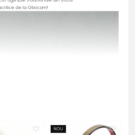
crilice de la Glixicom!
NOU
N