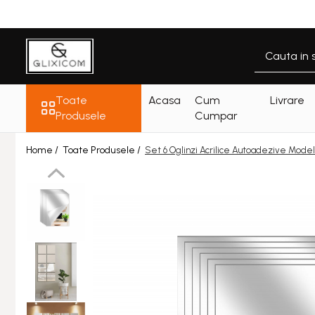
Toate Produsele
Toate Produsele
Casa Gradina & Bricolaj
Toate
Acasa
Cum
Livrare
Ustensile Bucatarie
Produsele
Cumpar
Accesorii & Organizare
Home /
Toate Produsele /
Bucatarie
Set 6 Oglinzi Acrilice Autoadezive Model
Accesorii & Organizare Baie
Forme si Tavi de Copt
Organizare si Depozitare Casa
Folii Si Accesorii pentru Ferestre
si Geamuri
Cantare Electronice & Sisteme
de Siguranta