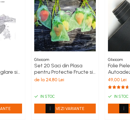
Glixicom
Glixicom
Set 20 Saci din Plasa
Folie Piel
ilare si
pentru Protectie Fructe si
Autoadez
u
Legume, Anti-Insecte,
Reconditi
de la 24,80 Lei
49,00 Lei
com 10 cm
Anti-Pasari, Anti-
sau Obiec
renta
Rozatoare Reutilizabili cu
Negru G 
Snur 7 x 9 cm
IN STOC
IN STOC
IANTE
VEZI VARIANTE