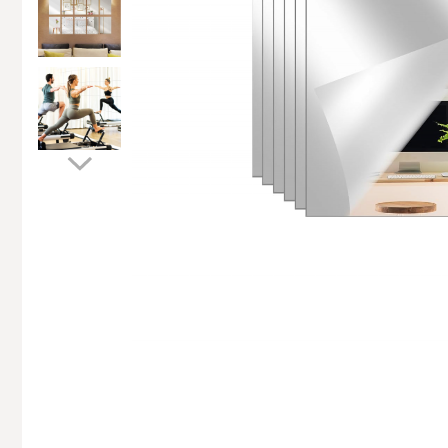
Accesorii si Protectii Mobilier
Accesorii TV
Intretinere Textile si Covoare
Accesorii Gradina
Markere Multisuprafete
Adezivi & Benzi Adezive
Climatizare & Iluminare
Lampi Solare
Lampi de Veghe
Umidificatoare & Aromaterapie
Lampi si Becuri cu LED
Lampi Selfie cu LED
Pet Care & Accesorii
Perii, trimmere si clesti