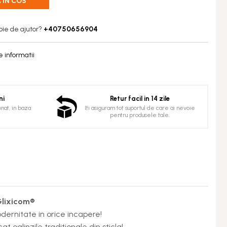
 IN COS
oie de ajutor?
+40750656904
 informatii
ni
Retur facil in 14 zile
nat, in baza
Iti asiguram tot suportul de care ai nevoie
pentru produsele tale.
Glixicom®
ernitate in orice incapere!
 oglinzile traditionale din sticla!