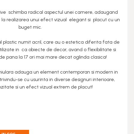
ative schimba radical aspectul unei camere, adaugand
i la realizarea unui efect vizual elegant si placut cu un
buget mic.
 plastic numit acril, care au o estetica diferita fata de
utilizate in ca obiecte de decor, avand o flexibilitate si
de pana la 17 ori mai mare decat oglinda clasica!
ghiulara adauga un element contemporan si modern in
rivindu-se cu usurinta in diverse designuri interioare,
itate si un efect vizual extrem de placut!