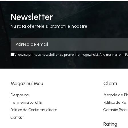
Newsletter
Nu rata ofertele si promotiile noastre
Vreau sa primesc newsletter cu promotiile magazinului. Afla mai multe in
P
Magazinul Meu
Clienti
Despre noi
Metode de Pl
Termeni si conditii
Politica de Ret
Politica de Confidentialitate
Garantia Produ
Contact
Rating