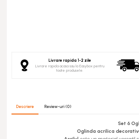
Castroane si Adapatori
Animale
Laptop, Tablete & Telefoane
Stickere si Accesorii Decorative
Oglinzi Acrilice Decorative
Stickere Decorative
Baloane
Livrare rapida 1-2 zile
Accesorii Petrecere
Livrare rapida acasa sau la Easybox pentru
toate produsele.
Folii Protectie Multisuprafete
Accesorii Decoratiuni Interioare
PC, Periferice & Software
Mousepad-uri
Descriere
Review-uri
(0)
Periferice & PC
Set 6 Og
Folii Protectie Tastatura
Oglinda acrilica decorati
Gadget-uri
Acrilul
este un material versatil s