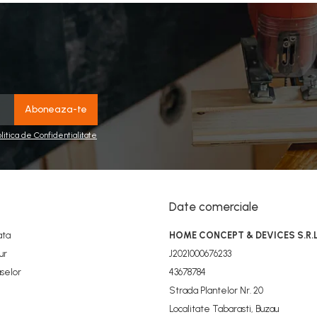
olitica de Confidentialitate
Date comerciale
ata
HOME CONCEPT & DEVICES S.R.L
ur
J2021000676233
selor
43678784
Strada Plantelor Nr. 20
Localitate Tabarasti, Buzau