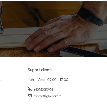
Suport clienti
.
Luni - Vineri 09:00 - 17:00
+40750656904
contact@glixicom.ro