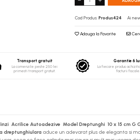
ADAUGA
Cod Produs:
Produs424
Ai nev
Adauga la Favorite
Cere
Transport gratuit
Garantie 6 lu
La comenzile peste 250 lei
La fiecare produs achizitio
primesti transport gratuit.
facturii fiscale.
linzi Acrilice Autoadezive Model Dreptunghi 10 x 15 cm G 
va dreptunghiulara
aduce un adevarat plus de eleganta si mod
i usor, ceea ce face oglinda mai sigura si mult mai usoara decat