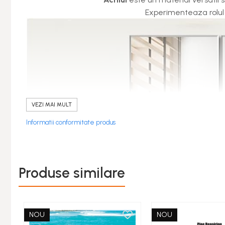
Jucarii Copii & Bebe
Experimenteaza rolul d
Sport & Articole Outdoor
Fitness & Body Building
Ingrijire si Protectie Personala
Camping si Drumetii
Auto & Moto
Iluminare LED
VEZI MAI MULT
Suport si Docking Auto
Informatii conformitate produs
Incarcatoare Auto
Folii Auto & Tunning
Odorizante/Accesorii Auto
Produse similare
Scule Auto
Lichidare STOCURI
NOU
NOU