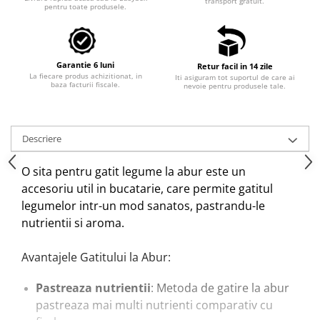
transport gratuit.
pentru toate produsele.
Garantie 6 luni
Retur facil in 14 zile
La fiecare produs achizitionat, in
Iti asiguram tot suportul de care ai
baza facturii fiscale.
nevoie pentru produsele tale.
Descriere
O sita pentru gatit legume la abur este un
accesoriu util in bucatarie, care permite gatitul
legumelor intr-un mod sanatos, pastrandu-le
nutrientii si aroma.
Avantajele Gatitului la Abur:
Pastreaza nutrientii
: Metoda de gatire la abur
pastreaza mai multi nutrienti comparativ cu