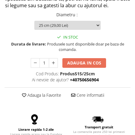
si legume sau sa gatesti la abur cu ajutorul ei.
tii aroma.
Diametru
:
IN STOC
Durata de livrare:
Produsele sunt disponibile doar pe baza de
comanda.
ADAUGA IN COS
Cod Produs:
Produs515/25cm
Ai nevoie de ajutor?
+40750656904
Adauga la Favorite
Cere informatii
Transport gratuit
Livrare rapida 1-2 zile
La comenzile peste 250 lei primesti
Livrare rapida acasa sau la Easybox