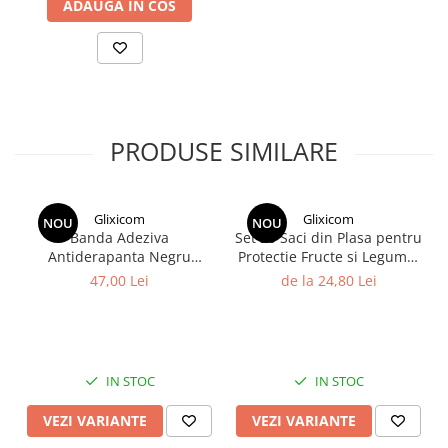
ADAUGA IN COS
PRODUSE SIMILARE
Glixicom
Glixicom
NOU
NOU
Banda Adeziva
Set 20 Saci din Plasa pentru
Antiderapanta Negru
Protectie Fructe si Legume,
pentru Scari/Trepte
Anti-Insecte, Anti-Pasari,
47,00 Lei
de la 24,80 Lei
Aplicabila in
Anti-Rozatoare Reutilizabili
Interior/Exterior pe
cu Snur 7 x 9 cm
Multisuprafete Lungime 5
m Latime 5 cm
IN STOC
IN STOC
VEZI VARIANTE
VEZI VARIANTE