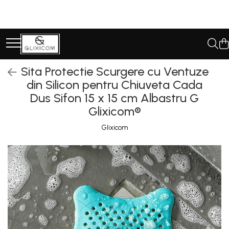
Toate Produsele
Toate Produsele
Casa Gradina & Bricolaj
Sita Protectie Scurgere cu Ventuze
Ustensile Bucatarie
din Silicon pentru Chiuveta Cada
Dus Sifon 15 x 15 cm Albastru G
Accesorii & Organizare
Glixicom®
Bucatarie
Accesorii & Organizare Baie
Glixicom
Forme si Tavi de Copt
Organizare si Depozitare Casa
Folii Si Accesorii pentru Ferestre
si Geamuri
Cantare Electronice & Sisteme
de Siguranta