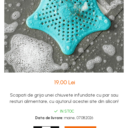
Accesorii si Protectii Mobilier
Accesorii TV
Intretinere Textile si Covoare
Accesorii Gradina
Markere Multisuprafete
Adezivi & Benzi Adezive
Climatizare & Iluminare
Lampi Solare
Lampi de Veghe
19,00 Lei
Umidificatoare & Aromaterapie
Lampi si Becuri cu LED
Scapati de grija unei chiuvete infundate cu par sau
resturi alimentare, cu ajutorul acestei site din silicon!
Lampi Selfie cu LED
Pet Care & Accesorii
IN STOC
Data de livrare:
maine, 07.08.2026
Perii, trimmere si clesti