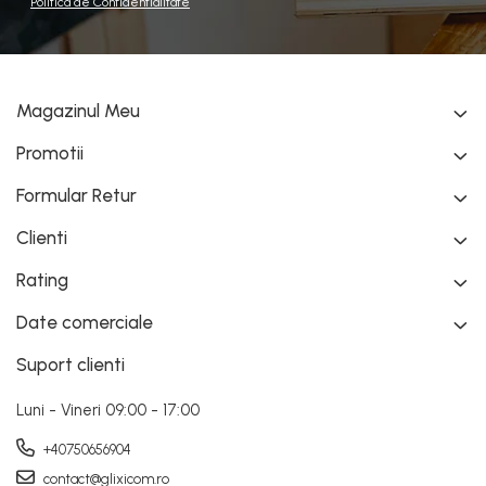
Politica de Confidentialitate
Alte Mentiuni:
Magazinul Meu
Recomandam folosirea lor pe chiuvete cu suprafata
Promotii
de lucru lucioasa sau mata, pe chiuvetele cu desene
in relief sau grofate , ventuzele nu vor avea
Formular Retur
aderenta!
Clienti
Rating
Date comerciale
Suport clienti
Luni - Vineri 09:00 - 17:00
+40750656904
contact@glixicom.ro