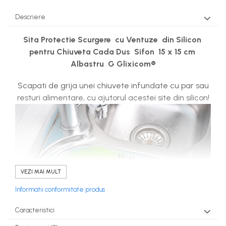
Jucarii Copii & Bebe
Descriere
Sport & Articole Outdoor
Fitness & Body Building
Sita Protectie Scurgere cu Ventuze din Silicon
pentru Chiuveta Cada Dus Sifon 15 x 15 cm
Ingrijire si Protectie Personala
Albastru G Glixicom®
Camping si Drumetii
Auto & Moto
Scapati de grija unei chiuvete infundate cu par sau
resturi alimentare, cu ajutorul acestei site din silicon!
Iluminare LED
Suport si Docking Auto
Incarcatoare Auto
Folii Auto & Tunning
Odorizante/Accesorii Auto
VEZI MAI MULT
Scule Auto
Informatii conformitate produs
Lichidare STOCURI
Caracteristici