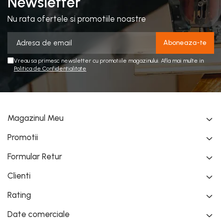
Newsletter
bicicleta sau pur si simplu agatata de mana.
Nu rata ofertele si promotiile noastre
Faciliteaza hranirea cainilor, a pisicilor sau a oricarui
alt animal de companie prin structura sa practica!
Realizate din PVC de inalta calitate, materiale
sigure pentru alimente si fara BPA, durabile si
Vreau sa primesc newsletter cu promotiile magazinului. Afla mai multe in
rezistente!
Politica de Confidentialitate
Oferiti tot confortul animalutul dumneavoastra de
companie, atunci cand sunteti in miscare cu ajutorul
acestei sticle practice cu castron pentru adapare.
Magazinul Meu
Promotii
Formular Retur
Clienti
Rating
Date comerciale