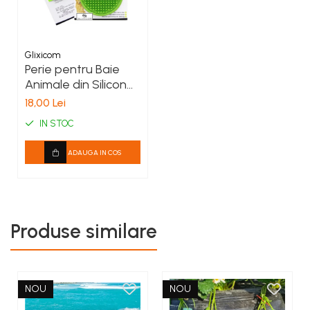
Glixicom
Perie pentru Baie
Animale din Silicon
cu prindere Tip
18,00 Lei
Manusa Reglabila
IN STOC
ADAUGA IN COS
Produse similare
Caracteristici:
Capacitate Sticla - 500 ml
Material - PVC
NOU
NOU
Agatatoare de Tip Siret