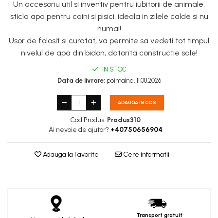
Un accesoriu util si inventiv pentru iubitorii de animale,
sticla apa pentru caini si pisici, ideala in zilele calde si nu
numai!
Usor de folosit si curatat, va permite sa vedeti tot timpul
nivelul de apa din bidon, datorita constructie sale!
IN STOC
Data de livrare:
poimaine, 11.08.2026
ADAUGA IN COS
Cod Produs:
Produs310
Ai nevoie de ajutor?
+40750656904
Adauga la Favorite
Cere informatii
Transport gratuit