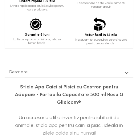
Livrare rapida 1-2 zile
La comenzile peste 250 lei primesti
Livrare rapida acasa sau la Easybox pentru
transport gratuit.
toate produsele.
Garantie 6 luni
Retur facil in 14 zile
La fiecare produs achizitionat, in baza
Iti asiguram tot suportul de care ai nevoie
facturii fiscale.
pentru produsele tale.
Descriere
Sticla Apa Caici si Pisici cu Castron pentru
Adapare - Portabila Capacitate 500 ml Rosu G
Glixicom®
Un accesoriu util si inventiv pentru iubitorii de
animale, sticla apa pentru caini si pisici, ideala in
zilele calde si nu numai!