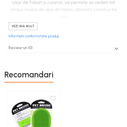
Usor de folosit si curatat, va permite sa vedeti tot
timpul nivelul de apa din bidon, datorita constructie
sale!
Bidonul este confectionat in totalitate din PVC, usor
VEZI MAI MULT
transparent si astfel veti sti tot timpul daca este
Informatii conformitate produs
necesar sa o reumpleti!
Review-uri
(0)
Bidonul este insotit de un castron cu ajutorul careia
veti hidrata animalutul dumneavoastra oriunde si
oricand!
Pentru a putea dispersa apa in interiorul castronului
Recomandari
pentru adapare, este necesar doar sa ridicati sticla
in pozitie orizontala, aceasta dispune de un capac
din silicon cu o deschizatura ce poate fi folosita doar
la nevoie, nu exista pericolul ca apa sa curga fara
voia dumneavoastra!