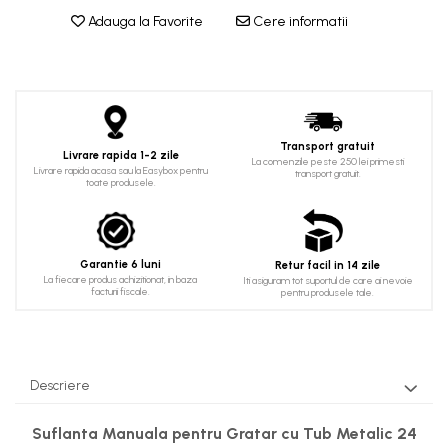
Adauga la Favorite
Cere informatii
Transport gratuit
Livrare rapida 1-2 zile
La comenzile peste 250 lei primesti
Livrare rapida acasa sau la Easybox pentru
transport gratuit.
toate produsele.
Garantie 6 luni
Retur facil in 14 zile
La fiecare produs achizitionat, in baza
Iti asiguram tot suportul de care ai nevoie
facturii fiscale.
pentru produsele tale.
Descriere
Suflanta Manuala pentru Gratar cu Tub Metalic 24