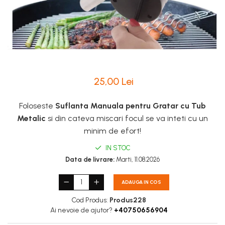
Intretinere Textile si Covoare
Accesorii Gradina
Markere Multisuprafete
25,00 Lei
Foloseste
Suflanta Manuala pentru Gratar cu Tub
Metalic
si din cateva miscari focul se va inteti cu un
minim de efort!
IN STOC
Data de livrare:
Marti, 11.08.2026
ADAUGA IN COS
Cod Produs:
Produs228
Ai nevoie de ajutor?
+40750656904