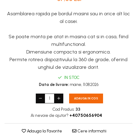
Asamblarea rapida pe bordul masinii sau in orice alt loc
al casei.
Se poate monta pe atat in masina cat si in casa, fiind
multifunctional.
Dimensiune compacta si ergonomica.
Permite rotirea dispozitivului la 360 de grade, oferind
unghiul de vizualizare dorit.
IN STOC
Data de livrare:
maine, 11.08.2026
ADAUGA IN COS
Cod Produs:
33
Ai nevoie de ajutor?
+40750656904
Adauga la Favorite
Cere informatii