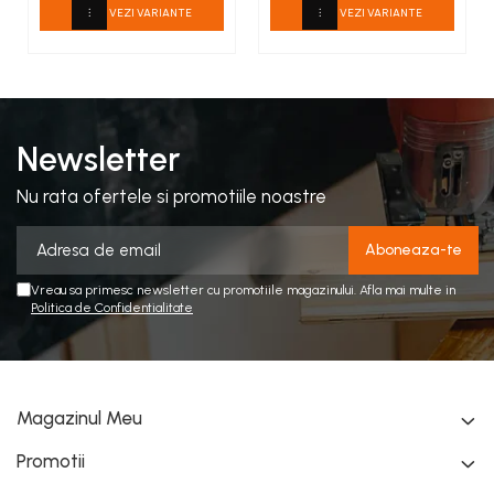
VEZI VARIANTE
VEZI VARIANTE
Lungime 5 m Latime
x 9 cm
5 cm
Newsletter
Nu rata ofertele si promotiile noastre
Vreau sa primesc newsletter cu promotiile magazinului. Afla mai multe in
Politica de Confidentialitate
Magazinul Meu
Promotii