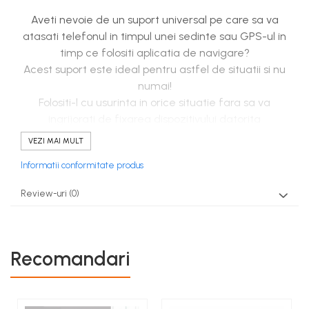
Aveti nevoie de un suport universal pe care sa va
atasati telefonul in timpul unei sedinte sau GPS-ul in
timp ce folositi aplicatia de navigare?
Acest suport este ideal pentru astfel de situatii si nu
numai!
Folositi-l cu usurinta in orice situatie fara sa va
ingrijorati de fixarea dispozitivului datorita
magnetilor NEODIM .
VEZI MAI MULT
Informatii conformitate produs
Review-uri
(0)
Recomandari