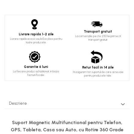
Transport gratuit
Livrare rapida 1-2 zile
La comenzile peste 250 lei primesti
Livrare rapida acasa sau la Easybox pentru
transport gratuit.
toate produsele.
Garantie 6 luni
Retur facil in 14 zile
La fiecare produs achizitionat, in baza
Iti asiguram tot suportul de care ai nevoie
facturii fiscale.
pentru produsele tale.
Descriere
Suport Magnetic Multifunctional pentru Telefon,
GPS, Tableta, Casa sau Auto, cu Rotire 360 Grade