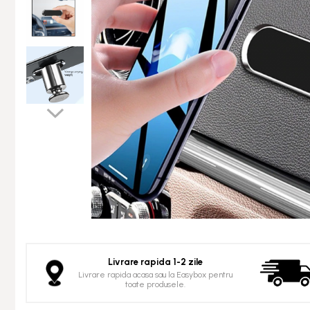
Accesorii si Protectii Mobilier
Accesorii TV
Intretinere Textile si Covoare
Accesorii Gradina
Markere Multisuprafete
Adezivi & Benzi Adezive
Climatizare & Iluminare
Lampi Solare
Lampi de Veghe
Umidificatoare & Aromaterapie
Lampi si Becuri cu LED
Lampi Selfie cu LED
Livrare rapida 1-2 zile
Pet Care & Accesorii
Livrare rapida acasa sau la Easybox pentru
toate produsele.
Perii, trimmere si clesti