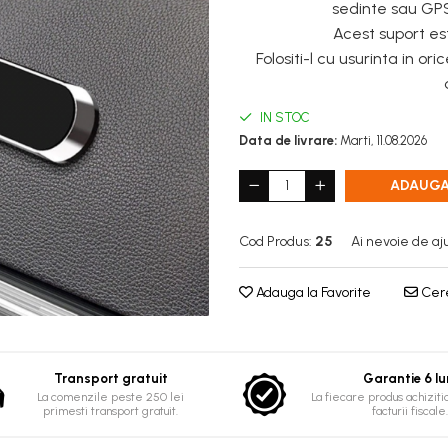
sedinte sau GPS-
Acest suport est
Folositi-l cu usurinta in ori
IN STOC
Data de livrare:
Marti, 11.08.2026
ADAUGA
Cod Produs:
25
Ai nevoie de aj
Adauga la Favorite
Cere
Transport gratuit
Garantie 6 lu
La comenzile peste 250 lei
La fiecare produs achizitio
primesti transport gratuit.
facturii fiscale.