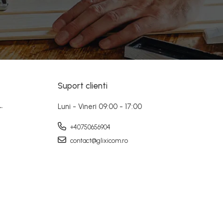
Suport clienti
.
Luni - Vineri 09:00 - 17:00
+40750656904
contact@glixicom.ro