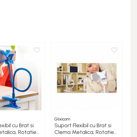
Glixicom
Gl
xibil cu Brat si
Suport Flexibil cu Brat si
Su
talica, Rotatie
Clema Metalica, Rotatie
C