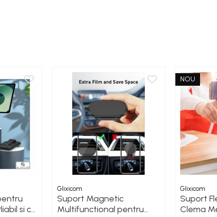
NOU
Glixicom
Glixicom
pentru
Suport Magnetic
Suport Fle
iabil si cu
Multifunctional pentru
Clema Me