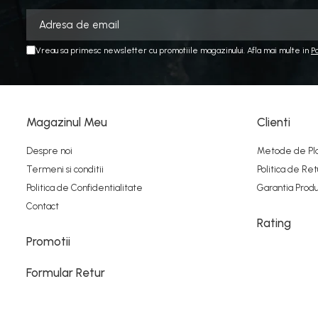
Vreau sa primesc newsletter cu promotiile magazinului. Afla mai multe in
P
Magazinul Meu
Clienti
Despre noi
Metode de Pl
Termeni si conditii
Politica de Ret
Politica de Confidentialitate
Garantia Produ
Contact
Rating
Promotii
Formular Retur