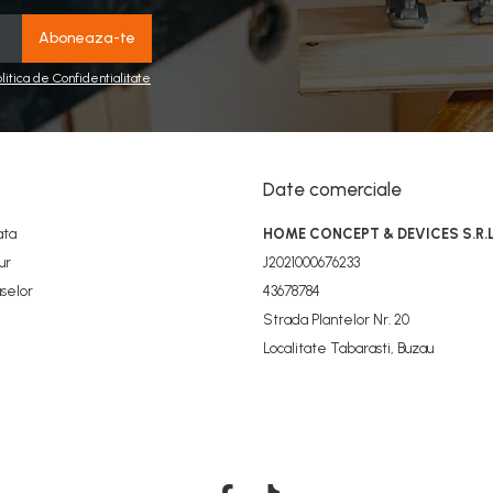
olitica de Confidentialitate
Date comerciale
ata
HOME CONCEPT & DEVICES S.R.L
ur
J2021000676233
selor
43678784
Strada Plantelor Nr. 20
Localitate Tabarasti, Buzau