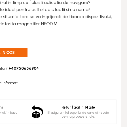
ul in timp ce folositi aplicatia de navigare?
e ideal pentru astfel de situatii si nu numai!
ce situatie fara sa va ingrijorati de fixarea dispozitivului,
datorita magnetilor NEODIM.
 IN COS
utor?
+40750656904
 informatii
ni
Retur facil in 14 zile
nat, in baza
Iti asiguram tot suportul de care ai nevoie
pentru produsele tale.