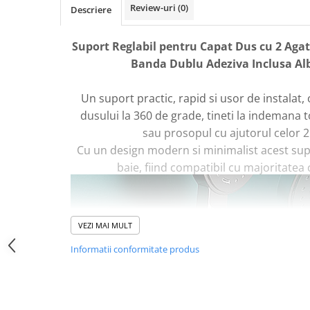
Review-uri
(0)
Descriere
Oglinzi Acrilice Decorative
Stickere Decorative
Suport Reglabil pentru Capat Dus cu 2 Agata
Baloane
Banda Dublu Adeziva Inclusa Al
Accesorii Petrecere
Un suport practic, rapid si usor de instalat, o
Folii Protectie Multisuprafete
dusului la 360 de grade, tineti la indemana t
Accesorii Decoratiuni Interioare
sau prosopul cu ajutorul celor 2
PC, Periferice & Software
Cu un design modern si minimalist acest supo
Mousepad-uri
baie, fiind compatibil cu majoritatea
Periferice & PC
Folii Protectie Tastatura
Gadget-uri
VEZI MAI MULT
Jucarii Copii & Bebe
Informatii conformitate produs
Sport & Articole Outdoor
Fitness & Body Building
Ingrijire si Protectie Personala