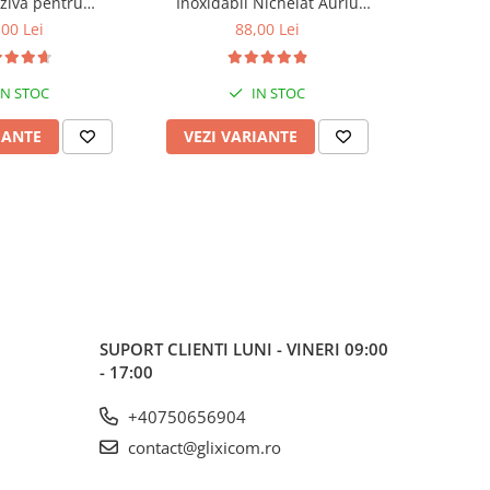
ziva pentru
Inoxidabil Nichelat Auriu
Gradinari
re Mobilier sau
Autoadeziva Glixicom pentru
Silicon Deg
,00 Lei
88,00 Lei
de
 138 cm Negru G
Decoratiuni Interioare Lungime
Curatat 
xicom®
5 m Latime 2 cm
IN STOC
IN STOC
IANTE
VEZI VARIANTE
VEZI 
SUPORT CLIENTI
LUNI - VINERI 09:00
- 17:00
+40750656904
contact@glixicom.ro