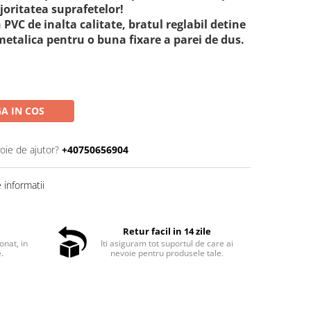
oritatea suprafetelor!
 PVC de inalta calitate, bratul reglabil detine
metalica pentru o buna fixare a parei de dus.
A IN COS
oie de ajutor?
+40750656904
informatii
Retur facil in 14 zile
onat, in
Iti asiguram tot suportul de care ai
e.
nevoie pentru produsele tale.