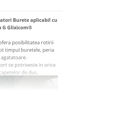
tori Burete aplicabil cu
b G Glixicom®
fera posibilitatea rotirii
ot timpul buretele, peria
 agatatoare.
rt se potriveste in orice
 capetelor de dus.