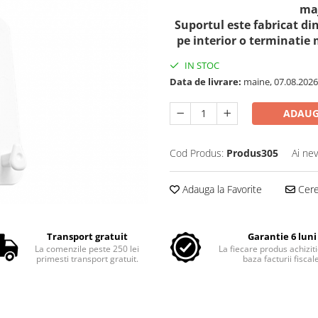
maj
Suportul este fabricat din
pe interior o terminatie 
IN STOC
Data de livrare:
maine, 07.08.2026
ADAUG
Cod Produs:
Produs305
Ai nev
Adauga la Favorite
Cere 
Transport gratuit
Garantie 6 luni
La comenzile peste 250 lei
La fiecare produs achiziti
primesti transport gratuit.
baza facturii fiscal