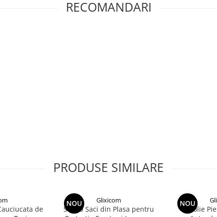
RECOMANDARI
PRODUSE SIMILARE
 buna organizare, sustine
com
Glixicom
Gl
ig
NOU
NOU
Cauciucata de
Set 20 Saci din Plasa pentru
Folie Pi
0 de grade