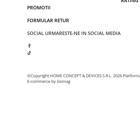
RATING
PROMOTII
FORMULAR RETUR
SOCIAL
URMARESTE-NE IN SOCIAL MEDIA
©Copyright HOME CONCEPT & DEVICES S.R.L. 2026
Platform
E-commerce by Gomag
Reglabil la 360 de grade
, practic si convenabi
cei mai mici membri ai fam