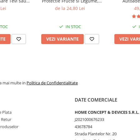
sare Tevi sau
Protectie Fructe si Legume,
Autoade
tatea suprafetelor
com 10 cm x 1,
Anti-Insecte, Anti-Pasari, Anti-
Reconditiona
Lei
de la 24,80 Lei
49
parenta
Rozatoare Reutilizabili cu Snur
Obiecte 50 x
ate mare
7 x 9 cm
Gli
t initial, daca doriti sa il
STOC
IN STOC
( 14 x 6 cm) si 1 banda
NTE
VEZI VARIANTE
VEZI VAR
(8 x 6 cm)
la mai multe in
Politica de Confidentialitate
DATE COMERCIALE
 Plata
HOME CONCEPT & DEVICES S.R.L.
e Retur
J2021000676233
Produselor
43678784
Strada Plantelor Nr. 20