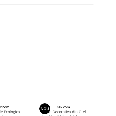
ixicom
Glixicom
NOU
NOU
ele Ecologica
Banda Decorativa din Otel
Degeta