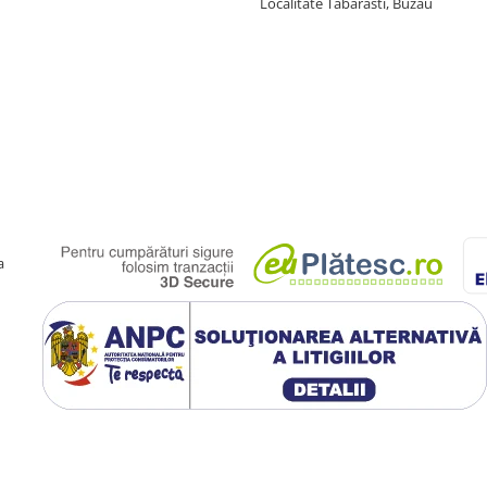
Localitate Tabarasti, Buzau
a
l de folosit chiar si pentru
iliei.