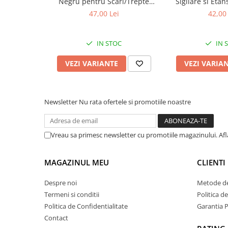
Negru pentru Scari/Trepte
Sigilare si Etan
- fixare simpla si puternica pe majori
Aplicabila in Interior/Exterior
Recipiente Glixi
47,00 Lei
42,00 
pe Multisuprafete Lungime 5 m
5 M Trans
- rezistent la apa si umidit
Latime 5 cm
- nu lasa nici o urma in locul unde a fost instala
IN STOC
IN 
repozitionati
- pachetul incude 1 suport pentru para dus 
VEZI VARIANTE
VEZI VARIA
dublu adeziva pentru instalare
Newsletter
Nu rata ofertele si promotiile noastre
Vreau sa primesc newsletter cu promotiile magazinului. Af
MAGAZINUL MEU
CLIENTI
Despre noi
Metode de
Termeni si conditii
Politica d
Politica de Confidentialitate
Garantia 
Contact