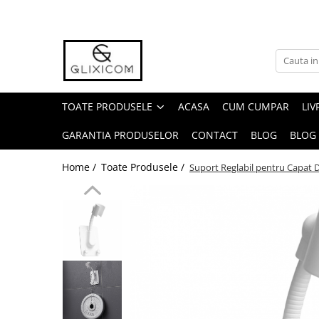
Toate Produsele
Toate Produsele
Casa Gradina & Bricolaj
TOATE PRODUSELE
ACASA
CUM CUMPAR
LIV
Ustensile Bucatarie
GARANTIA PRODUSELOR
CONTACT
BLOG
BLOG
Accesorii & Organizare Bucatarie
Accesorii & Organizare Baie
Home /
Toate Produsele /
Suport Reglabil pentru Capat D
Forme si Tavi de Copt
Organizare si Depozitare Casa
Folii Si Accesorii pentru Ferestre si
Geamuri
Cantare Electronice & Sisteme de
Siguranta
Accesorii si Protectii Mobilier
Accesorii TV