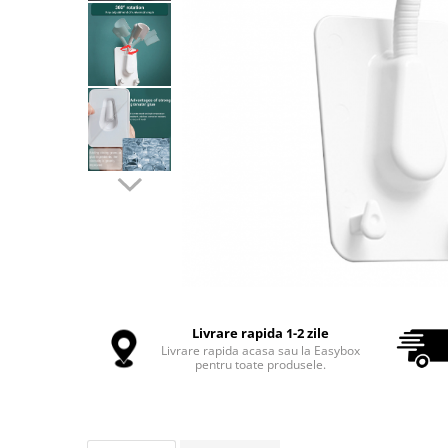
Intretinere Textile si Covoare
Accesorii Gradina
Markere Multisuprafete
Adezivi & Benzi Adezive
Climatizare & Iluminare
Lampi Solare
Lampi de Veghe
Umidificatoare & Aromaterapie
Lampi si Becuri cu LED
Lampi Selfie cu LED
Pet Care & Accesorii
Livrare rapida 1-2 zile
Livrare rapida acasa sau la Easybox
Perii, trimmere si clesti
pentru toate produsele.
Castroane si Adapatori Animale
Laptop, Tablete & Telefoane
Stickere si Accesorii Decorative