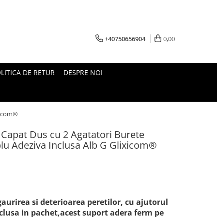
+40750656904
0,00
LITICA DE RETUR
DESPRE NOI
ixicom®
 Capat Dus cu 2 Agatatori Burete
blu Adeziva Inclusa Alb G Glixicom®
aurirea si deterioarea peretilor, cu ajutorul
clusa in pachet,acest suport adera ferm pe