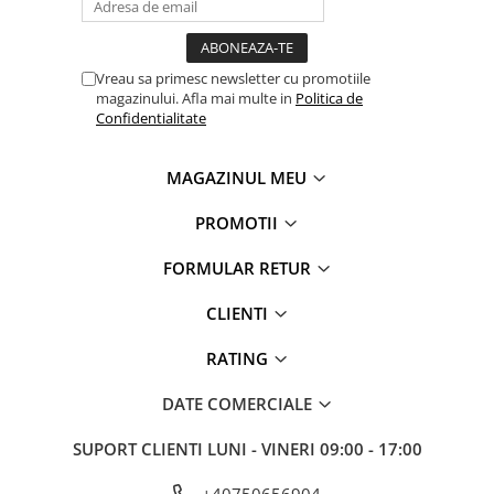
Vreau sa primesc newsletter cu promotiile
magazinului. Afla mai multe in
Politica de
Confidentialitate
Este confectionat din cauciuc antiaderent, care se
MAGAZINUL MEU
fixeaza perfect pe zona de deschidere astfel incat sa
sa reusiti sa desfaceti sticla sau borcanul fara prea
PROMOTII
mult efort.
FORMULAR RETUR
Acest accesoriu nu ar trebui sa lipseasca din
CLIENTI
ustensilele uzuale ale oricarei bucatarii, fiind la fel de
necesar ca un cutit sau un polonic!
RATING
Desfacatoarele pentru capace sunt multicolore!
DATE COMERCIALE
SUPORT CLIENTI
LUNI - VINERI 09:00 - 17:00
+40750656904