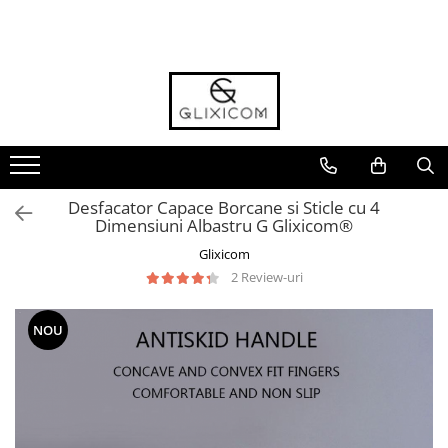
Toate Produsele
Toate Produsele
Casa Gradina & Bricolaj
Ustensile Bucatarie
Accesorii & Organizare Bucatarie
Desfacator Capace Borcane si Sticle cu 4
Accesorii & Organizare Baie
Dimensiuni Albastru G Glixicom®
Forme si Tavi de Copt
Glixicom
2 Review-uri
Organizare si Depozitare Casa
Folii Si Accesorii pentru Ferestre si
NOU
Geamuri
Cantare Electronice & Sisteme de
Siguranta
Accesorii si Protectii Mobilier
Accesorii TV