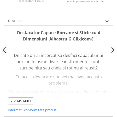
baza facturii fiscale.
nevoie pentru produsele tale.
Camping si Drumetii
Auto & Moto
Descriere
Iluminare LED
Suport si Docking Auto
Desfacator Capace Borcane si Sticle cu 4
Incarcatoare Auto
Dimensiuni Albastru G Glixicom®
Folii Auto & Tunning
Odorizante/Accesorii Auto
De cate ori ai incercat sa desfaci capacul unui
borcan folosind diverse instrumente, cutit,
Scule Auto
surubelnita sau cheie si tot nu ai reusit?
Lichidare STOCURI
Cu acest desfacator nu vei mai avea aceasta
problema!
Vei putea deschide orice tip de capac, fie ca vorbim
de un borcan, fie ca vorbim de o sticla.
VEZI MAI MULT
Informatii conformitate produs