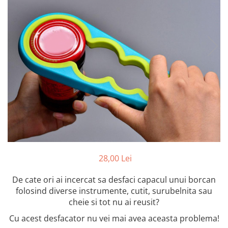
Intretinere Textile si Covoare
Accesorii Gradina
Markere Multisuprafete
Adezivi & Benzi Adezive
Climatizare & Iluminare
Lampi Solare
Lampi de Veghe
Umidificatoare & Aromaterapie
Lampi si Becuri cu LED
Lampi Selfie cu LED
28,00 Lei
Pet Care & Accesorii
De cate ori ai incercat sa desfaci capacul unui borcan
Perii, trimmere si clesti
folosind diverse instrumente, cutit, surubelnita sau
Castroane si Adapatori Animale
cheie si tot nu ai reusit?
Laptop, Tablete & Telefoane
Cu acest desfacator nu vei mai avea aceasta problema!
Stickere si Accesorii Decorative