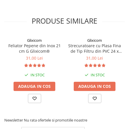
Cu un maner ergonomicsuficient de subtire,
desfacatorul se fixeaza perfect pe marginea
capacului si dintr-o singura miscare va fi deschis
PRODUSE SIMILARE
fara prea mult efort!
Deschizatorul are incluse 4 forme diferite, cu diametru
unic, astfel incat sa poti desface orice tip de capac,
Glixicom
Glixicom
Feliator Pepene din Inox 21
mai mic sau mai mare.
Strecuratoare cu Plasa Fina
cm G Glixicom®
de Tip Filtru din PVC 24 x
14, 5 cm Glixicom
31,00 Lei
31,00 Lei
IN STOC
IN STOC
ADAUGA IN COS
ADAUGA IN COS
Newsletter
Nu rata ofertele si promotiile noastre