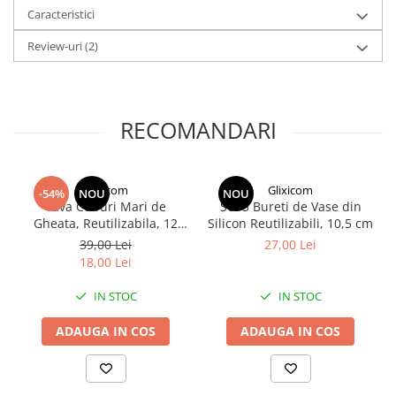
Caracteristici
Review-uri
(2)
RECOMANDARI
Glixicom
Glixicom
-54%
NOU
NOU
Tava Cuburi Mari de
Set 3 Bureti de Vase din
Gheata, Reutilizabila, 12
Silicon Reutilizabili, 10,5 cm
Compartimente, PVC si
39,00 Lei
27,00 Lei
Silicon
18,00 Lei
IN STOC
IN STOC
Desfacatorul dispune de 4 marimi diferite, astfel
ADAUGA IN COS
ADAUGA IN COS
incat sa puteti folosi diametrul necesar atunci cand
il folositi.