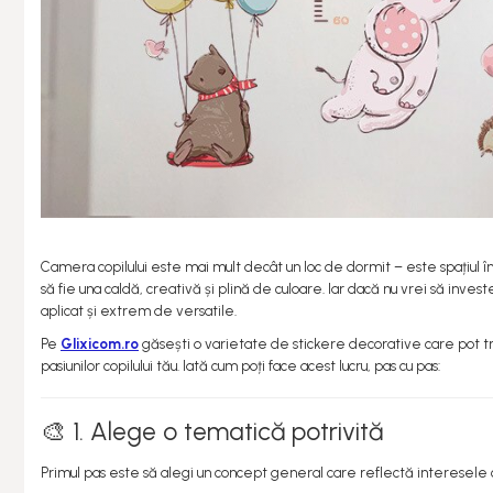
Castroane si Adapatori
Animale
Laptop, Tablete & Telefoane
Stickere si Accesorii Decorative
Oglinzi Acrilice Decorative
Stickere Decorative
Baloane
Accesorii Petrecere
Folii Protectie Multisuprafete
Camera copilului este mai mult decât un loc de dormit – este spațiul 
să fie una caldă, creativă și plină de culoare. Iar dacă nu vrei să invest
Accesorii Decoratiuni Interioare
aplicat și extrem de versatile.
PC, Periferice & Software
Pe
Glixicom.ro
găsești o varietate de stickere decorative care pot t
Mousepad-uri
pasiunilor copilului tău. Iată cum poți face acest lucru, pas cu pas:
Periferice & PC
🎨 1. Alege o tematică potrivită
Folii Protectie Tastatura
Primul pas este să alegi un concept general care reflectă interesele co
Gadget-uri