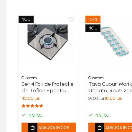
NOU
-54%
NOU
Glixicom
Glixicom
Set 4 Folii de Protectie
Tava Cuburi Mari 
din Teflon - pentru
Gheata, Reutilizab
Plita si Aragaz ,
12 Compartimente
42,00 Lei
18,00 Lei
39,00 Lei
Reutilizabile, Gri, 28 x
PVC si Silicon
28 cm
IN STOC
IN STOC
ADAUGA IN COS
ADAUGA IN C