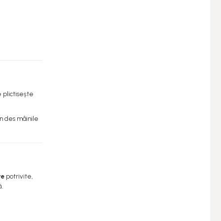
e plictisește
un des mâinile
ve
potrivite,
ă.