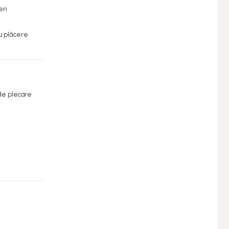
eri
cu plăcere
t de plecare