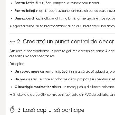
Pentru fetițe
: fluturi, flori, prințese, curcubee sau unicorni.
Jucarii Copii & Bebe
Sport & Articole Outdoor
Pentru băieți
: mașini, roboți, avioane, animale sălbatice sau dinozau
Fitness & Body Building
Unisex
: cerul nopții, alfabetul, harta lumii, forme geometrice sau 
Ingrijire si Protectie Personala
Alegerea temei ajută la armonizarea culorilor și la crearea unei atm
Camping si Drumetii
🧱 2. Creează un punct central de decor
Auto & Moto
Iluminare LED
Stickerele pot transforma un perete gol într-o scenă de basm. Alege pe
creează un decor spectaculos.
Suport si Docking Auto
Poți aplica:
Incarcatoare Auto
Un copac mare cu ramuri și păsări
, în jurul căruia să adaugi alt
Folii Auto & Tunning
Un nor cu steluțe
, care să coboare deasupra pătuțului pentru un ef
Odorizante/Accesorii Auto
O inscripție motivațională
sau un mesaj jucăuș din litere colorate.
Scule Auto
➡ Stickerele de pe Glixicom.ro sunt fabricate din PVC de calitate, sun
Lichidare STOCURI
🖐️ 3. Lasă copilul să participe