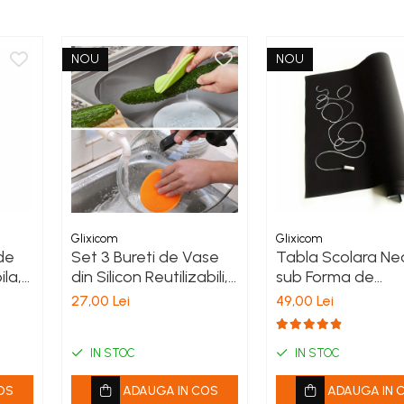
NOU
NOU
Glixicom
Glixicom
de
Set 3 Bureti de Vase
Tabla Scolara Ne
ila,
din Silicon Reutilizabili,
sub Forma de
,
10,5 cm
Autocolant pentr
27,00 Lei
49,00 Lei
Scris cu Creta, 2 
45 cm
IN STOC
IN STOC
OS
ADAUGA IN COS
ADAUGA IN 