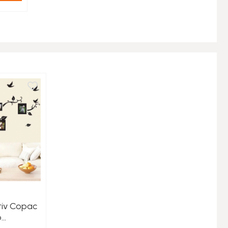
tiv Copac
o