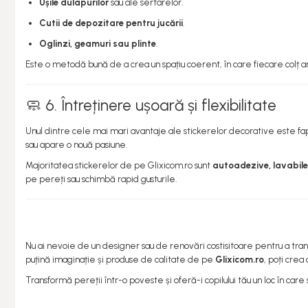
Ușile dulapurilor
sau ale sertarelor.
Cutii de depozitare pentru jucării
.
Oglinzi, geamuri sau plinte
.
Este o metodă bună de a crea un spațiu coerent, în care fiecare colț 
🧼 6. Întreținere ușoară și flexibilitate
Unul dintre cele mai mari avantaje ale stickerelor decorative este fa
sau apare o nouă pasiune.
Majoritatea stickerelor de pe Glixicom.ro sunt
autoadezive, lavabile ș
pe pereți sau schimbă rapid gusturile.
Nu ai nevoie de un designer sau de renovări costisitoare pentru a trans
puțină imaginație și produse de calitate de pe
Glixicom.ro
, poți cre
Transformă pereții într-o poveste și oferă-i copilului tău un loc în care să