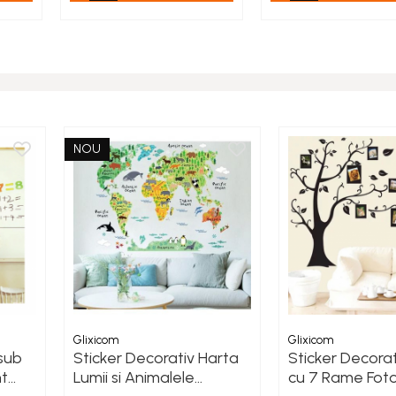
NOU
Glixicom
Glixicom
sub
Sticker Decorativ Harta
Sticker Decora
t
Lumii si Animalele
cu 7 Rame Fot