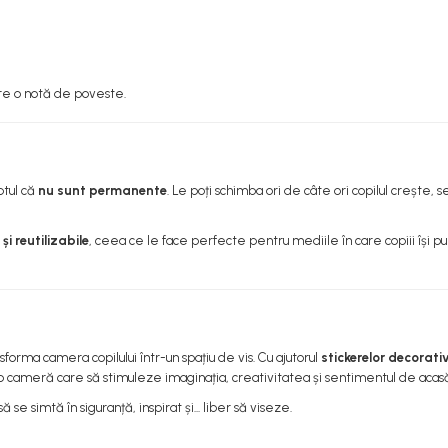
are o notă de poveste.
ptul că
nu sunt permanente
. Le poți schimba ori de câte ori copilul crește, s
i reutilizabile
, ceea ce le face perfecte pentru mediile în care copiii își p
forma camera copilului într-un spațiu de vis. Cu ajutorul
stickerelor decorati
a o cameră care să stimuleze imaginația, creativitatea și sentimentul de acas
 se simtă în siguranță, inspirat și... liber să viseze.