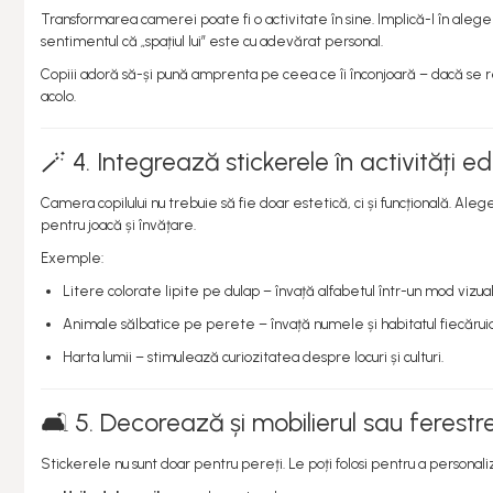
Transformarea camerei poate fi o activitate în sine. Implică-l în alegere
sentimentul că „spațiul lui” este cu adevărat personal.
Copiii adoră să-și pună amprenta pe ceea ce îi înconjoară – dacă se
acolo.
🪄 4. Integrează stickerele în activități e
Camera copilului nu trebuie să fie doar estetică, ci și funcțională. Alege
pentru joacă și învățare.
Exemple:
Litere colorate lipite pe dulap – învață alfabetul într-un mod vizual
Animale sălbatice pe perete – învață numele și habitatul fiecăruia
Harta lumii – stimulează curiozitatea despre locuri și culturi.
🛋️ 5. Decorează și mobilierul sau ferestr
Stickerele nu sunt doar pentru pereți. Le poți folosi pentru a personali