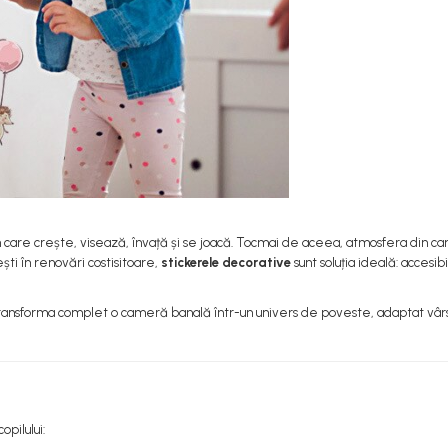
în care crește, visează, învață și se joacă. Tocmai de aceea, atmosfera din 
ești în renovări costisitoare,
stickerele decorative
sunt soluția ideală: accesib
ransforma complet o cameră banală într-un univers de poveste, adaptat vârs
pilului: