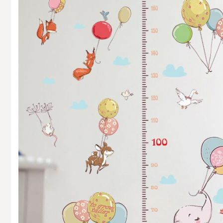
Accesorii si Protectii Mobilier
Accesorii TV
Intretinere Textile si Covoare
Accesorii Gradina
Markere Multisuprafete
Adezivi & Benzi Adezive
Climatizare & Iluminare
Lampi Solare
Lampi de Veghe
Umidificatoare & Aromaterapie
Lampi si Becuri cu LED
Lampi Selfie cu LED
Pet Care & Accesorii
Perii, trimmere si clesti