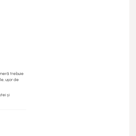
cameră trebuie
ile, ușor de
tei și