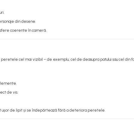
ri.
personaje din desene.
osfere coerente în cameră.
retele cel mai vizibil – de exemplu, cel de deasupra patului sau cel din fața
e elemente.
ect de vis.
t ușor de lipit și se îndepărtează fără a deteriora peretele.