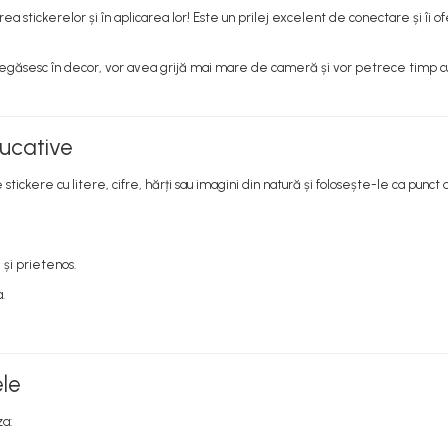
a stickerelor și în aplicarea lor! Este un prilej excelent de conectare și îi of
 regăsesc în decor, vor avea grijă mai mare de cameră și vor petrece timp 
ducative
 stickere cu litere, cifre, hărți sau imagini din natură și folosește-le ca punc
 și prietenos.
.
ele
za: