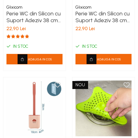
Glixicom
Glixicom
Perie WC din Silicon cu
Perie WC din Silicon cu
Suport Adeziv 38 cm
Suport Adeziv 38 cm
Alb - Gri G Glixicom®
Albastru - Galben
22,90 Lei
22,90 Lei
IN STOC
IN STOC
ADAUGA IN COS
ADAUGA IN COS
NOU