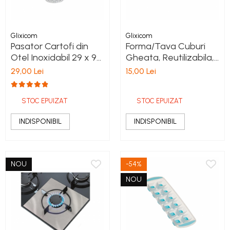
Glixicom
Glixicom
Pasator Cartofi din
Forma/Tava Cuburi
Otel Inoxidabil 29 x 9
Gheata, Reutilizabila,
cm G Glixicom®
11 Compartimente
29,00 Lei
15,00 Lei
STOC EPUIZAT
STOC EPUIZAT
INDISPONIBIL
INDISPONIBIL
NOU
-54%
NOU