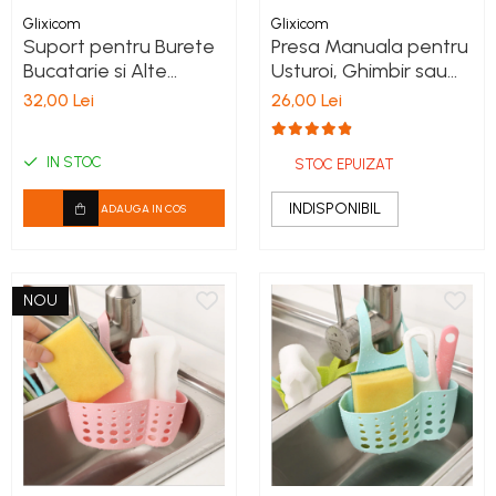
Glixicom
Glixicom
Suport pentru Burete
Presa Manuala pentru
Bucatarie si Alte
Usturoi, Ghimbir sau
Accesorii cu Prindere
Alune, Inox
32,00 Lei
26,00 Lei
pe Chiuveta Alb G
Glixicom®
IN STOC
STOC EPUIZAT
INDISPONIBIL
ADAUGA IN COS
NOU