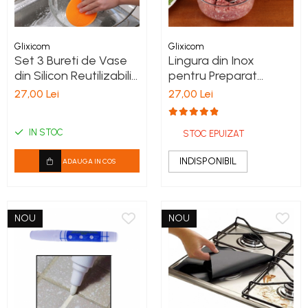
Glixicom
Glixicom
Set 3 Bureti de Vase
Lingura din Inox
din Silicon Reutilizabili,
pentru Preparat
10,5 cm
Chiftelute si Perisoare
27,00 Lei
27,00 Lei
din Carne, Creveti,
Peste sau Legume, 22
IN STOC
cm
STOC EPUIZAT
INDISPONIBIL
ADAUGA IN COS
NOU
NOU