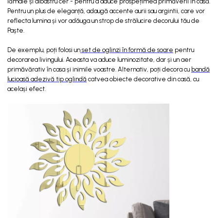
lămâie și albastru cer - pentru a aduce prospețimea primăverii în casă.
Pentru un plus de eleganță, adaugă accente aurii sau argintii, care vor
reflecta lumina și vor adăuga un strop de strălucire decorului tău de
Paște.
De exemplu, poți folosi un
set de oglinzi în formă de soare
pentru
decorarea livingului. Aceasta va aduce luminozitate, dar și un aer
primăvărativ în casa și inimile voastre. Alternativ, poți decora cu
bandă
lucioasă adezivă tip oglindă
catvea obiecte decorative din casă, cu
același efect.