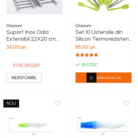
Glixicom
Glixicom
Suport Inox Oala
Set 10 Ustensile din
Extensibil 22X20 cm,
Silicon Termorezistent
se extinde pana la 37
Alimentar Verde
35,00 Lei
85,00 Lei
cm
IN STOC
STOC EPUIZAT
INDISPONIBIL
ADAUGA IN COS
NOU