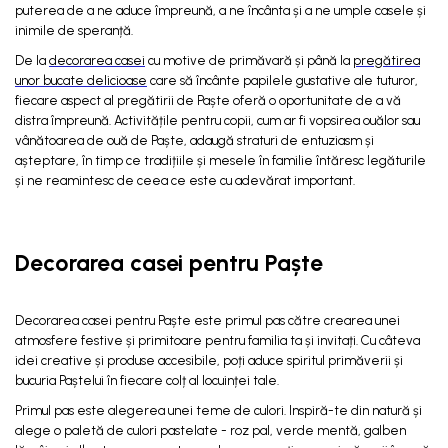
puterea de a ne aduce împreună, a ne încânta și a ne umple casele și
inimile de speranță.
De la
decorarea casei
cu motive de primăvară și până la
pregătirea
unor bucate delicioase
care să încânte papilele gustative ale tuturor,
fiecare aspect al pregătirii de Paște oferă o oportunitate de a vă
distra împreună. Activitățile pentru copii, cum ar fi vopsirea ouălor sau
vânătoarea de ouă de Paște, adaugă straturi de entuziasm și
așteptare, în timp ce tradițiile și mesele în familie întăresc legăturile
și ne reamintesc de ceea ce este cu adevărat important.
Decorarea casei pentru Paște
Decorarea casei pentru Paște este primul pas către crearea unei
atmosfere festive și primitoare pentru familia ta și invitați. Cu câteva
idei creative și produse accesibile, poți aduce spiritul primăverii și
bucuria Paștelui în fiecare colț al locuinței tale.
Primul pas este alegerea unei teme de culori. Inspiră-te din natură și
alege o paletă de culori pastelate - roz pal, verde mentă, galben