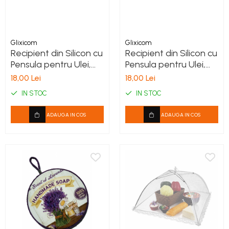
Glixicom
Glixicom
Recipient din Silicon cu
Recipient din Silicon cu
Pensula pentru Ulei,
Pensula pentru Ulei,
Ou sau Unt Topit
Ou sau Unt Topit
18,00 Lei
18,00 Lei
Verde
Albastru
IN STOC
IN STOC
ADAUGA IN COS
ADAUGA IN COS