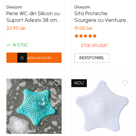
Glixicom
Glixicom
Perie WC din Silicon cu
Sita Protectie
Suport Adeziv 38 cm
Scurgere cu Ventuze
Roz G Glixicom®
din Silicon pentru
22,90 Lei
19,00 Lei
Chiuveta Cada Dus
Sifon 15 x 15 cm Verde
IN STOC
G Glixicom®
STOC EPUIZAT
INDISPONIBIL
ADAUGA IN COS
NOU