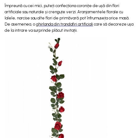
Împreună cu cei mici, puteți confecționa coronițe de ușă din flori
artificiale sau naturale și crenguțe verzi. Aranjamentele florale cu
lalele, narcise sau alte flori de primăvară pot înfrumuseța orice masă.
De asemenea, o
ghirlanda din trandafiri artificiali
care să decoreze ușa
de la intrare va surprinde plăcut invitații.