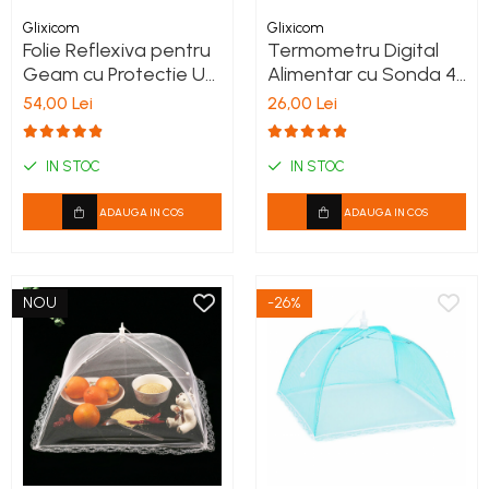
Glixicom
Glixicom
Folie Reflexiva pentru
Termometru Digital
Geam cu Protectie UV
Alimentar cu Sonda 4
si Efect de Oglinda
Functii 24 cm
54,00 Lei
26,00 Lei
Autoadeziva Glixicom
IN STOC
IN STOC
ADAUGA IN COS
ADAUGA IN COS
NOU
-26%