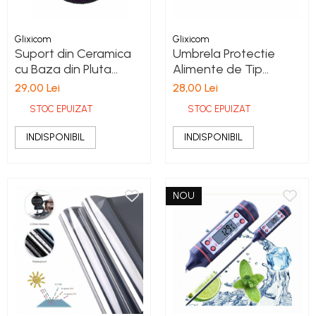
Glixicom
Glixicom
Suport din Ceramica
Umbrela Protectie
cu Baza din Pluta
Alimente de Tip
Termorezistent
Capac 60 x 40 cm
29,00 Lei
28,00 Lei
Diverse Modele
Alba
STOC EPUIZAT
STOC EPUIZAT
Lavanda 21 x 21 cm x 1
cm
INDISPONIBIL
INDISPONIBIL
NOU