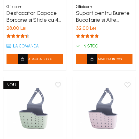
Glixicom
Glixicom
Desfacator Capace
Suport pentru Burete
Borcane si Sticle cu 4
Bucatarie si Alte
Dimensiuni Albastru G
Accesorii cu Prindere
28,00 Lei
32,00 Lei
Glixicom®
pe Chiuveta Alb - Gri
G Glixicom®
LA COMANDA
IN STOC
ADAUGA IN COS
ADAUGA IN COS
NOU