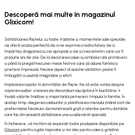
Descoperă mai multe în magazinul
Glixicom!
Sărbătoarea Paștelui, cu toate tradițiile și momentele sale speciale,
ne oferă ocazia perfectă de a ne exprima creativitatea, de a
împărtăși dragostea cu cei apropiați și de a crea amintiri care vor fi
prețuite ani de zile. De la decorarea casei cu simboluri ale primăverii
și până la pregătirea unei mese festive care să adune familia și
prietenii împreună, fiecare aspect al acestei sărbători poate fi
îmbogățit cu puțină imaginație și efort.
Implicarea copiilor în activitățile de Paște, fie că este vorba despre
vopsirea ouălor, crearea de decorațiuni sau ajutorul în bucătărie, îi
învață valorile tradiției și importanța petrecerii timpului în familie. În
același timp, alegerea cadourilor și planificarea meniului ținând cont de
preferințele fiecăruia, demonstrează grijă și atenție pentru detaliile
care fac din această sărbătoare una cu adevărat specială.
În încheiere, vă invităm să explorați toate produsele disponibile pe
Glixicom
pentru a găsi inspirație și noi idei pentru casa și grădina