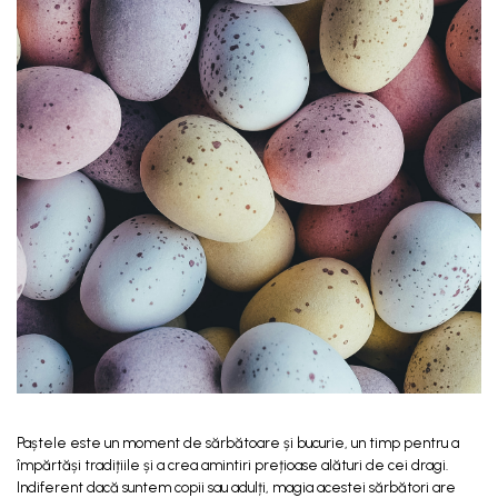
Intretinere Textile si Covoare
Accesorii Gradina
Markere Multisuprafete
Paștele este un moment de sărbătoare și bucurie, un timp pentru a
împărtăși tradițiile și a crea amintiri prețioase alături de cei dragi.
Indiferent dacă suntem copii sau adulți, magia acestei sărbători are