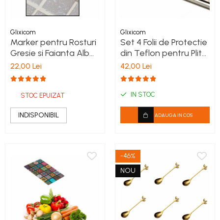
Glixicom
Glixicom
Marker pentru Rosturi
Set 4 Folii de Protectie
Gresie si Faianta Alb
din Teflon pentru Plita
Permanent
si Aragaz Reutilizabile
22,00 Lei
42,00 Lei
27 x 27 cm Negru
IN STOC
STOC EPUIZAT
INDISPONIBIL
ADAUGA IN COS
-46%
NOU