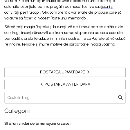
voastră. Fie că sunteți în căutarea unor decorațiuni unice de Paște,
ustensile esențiale pentru pregătirea mesei festive sau
jocuri și
activități pentru copii
, Glixicom oferă o varietate de produse care să
vă ajute să faceți din acest Paște unul memorabil.
Sărbătoriți magia Paștelui și bucurați-vă de timpul petrecut alături de
cei dragi, înconjurându-vă de frumusețea și speranța pe care această
perioadă a anului le aduce în inimile noastre. Fie ca Paștele să vă aducă
reînnoire, fericire și multe motive de sărbătoare în casa voastră!
POSTAREA URMATOARE
POSTAREA ANTERIOARA
Categorii
Sfaturi si idei de amenajare a casei