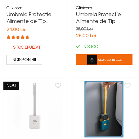
Glixicom
Glixicom
Umbrela Protectie
Umbrela Protectie
Alimente de Tip
Alimente de Tip
Capac 31 x 31 cm Alba
Capac 31 x 31 cm
24,00 Lei
38,00 Lei
Albastru
28,00 Lei
IN STOC
STOC EPUIZAT
INDISPONIBIL
ADAUGA IN COS
NOU