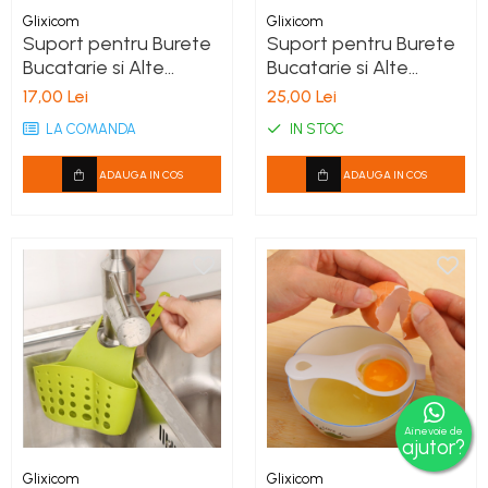
Glixicom
Glixicom
Suport pentru Burete
Suport pentru Burete
Bucatarie si Alte
Bucatarie si Alte
Accesorii cu Prindere
Accesorii cu Prindere
17,00 Lei
25,00 Lei
pe Chiuveta Roz G
pe Chiuveta Turcoaz
LA COMANDA
IN STOC
Glixicom®
G Glixicom®
ADAUGA IN COS
ADAUGA IN COS
Ai nevoie de
ajutor?
Glixicom
Glixicom