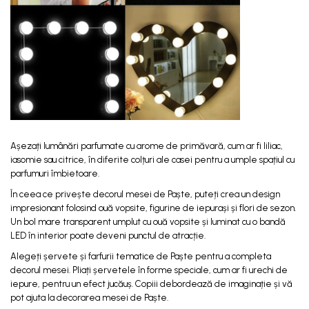
Așezați lumânări parfumate cu arome de primăvară, cum ar fi liliac,
iasomie sau citrice, în diferite colțuri ale casei pentru a umple spațiul cu
parfumuri îmbietoare.
În ceea ce privește decorul mesei de Paște, puteți crea un design
impresionant folosind ouă vopsite, figurine de iepurași și flori de sezon.
Un bol mare transparent umplut cu ouă vopsite și luminat cu o bandă
LED în interior poate deveni punctul de atracție.
Alegeți șervete și farfurii tematice de Paște pentru a completa
decorul mesei. Pliați șervetele în forme speciale, cum ar fi urechi de
iepure, pentru un efect jucăuș. Copiii debordează de imaginație și vă
pot ajuta la decorarea mesei de Paște.