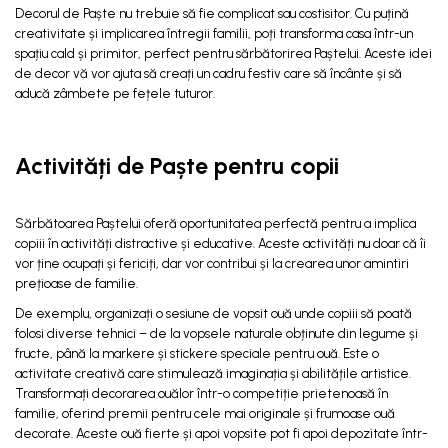
Decorul de Paște nu trebuie să fie complicat sau costisitor. Cu puțină
creativitate și implicarea întregii familii, poți transforma casa într-un
spațiu cald și primitor, perfect pentru sărbătorirea Paștelui. Aceste idei
de decor vă vor ajuta să creați un cadru festiv care să încânte și să
aducă zâmbete pe fețele tuturor.
Activități de Paște pentru copii
Sărbătoarea Paștelui oferă oportunitatea perfectă pentru a implica
copiii în activități distractive și educative. Aceste activități nu doar că îi
vor ține ocupați și fericiți, dar vor contribui și la crearea unor amintiri
prețioase de familie.
De exemplu, organizați o sesiune de vopsit ouă unde copiii să poată
folosi diverse tehnici – de la vopsele naturale obținute din legume și
fructe, până la markere și stickere speciale pentru ouă. Este o
activitate creativă care stimulează imaginația și abilitățile artistice.
Transformați decorarea ouălor într-o competiție prietenoasă în
familie, oferind premii pentru cele mai originale și frumoase ouă
decorate. Aceste ouă fierte și apoi vopsite pot fi apoi depozitate într-