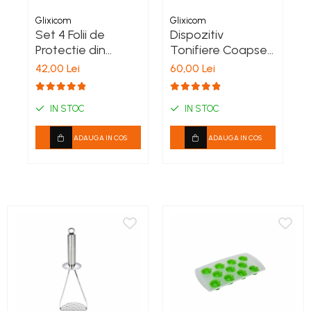
Glixicom
Glixicom
G
Set 4 Folii de
Dispozitiv
T
Protectie din
Tonifiere Coapse,
Teflon - pentru
Brate , Picioare sau
R
42,00 Lei
60,00 Lei
3
Plita si Aragaz ,
Abdomen,
1
Reutilizabile, Gri,
Multifunctional
P
28 x 28 cm
IN STOC
IN STOC
ADAUGA IN COS
ADAUGA IN COS