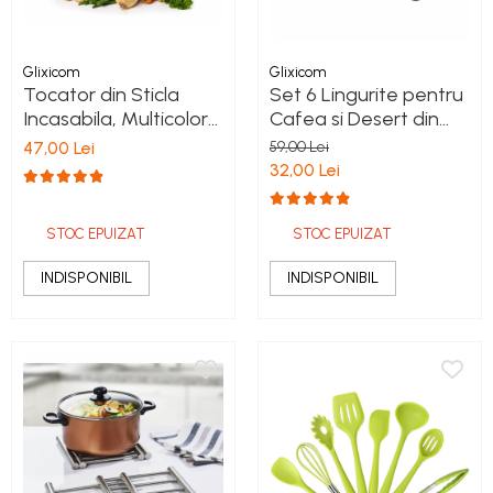
Glixicom
Glixicom
Tocator din Sticla
Set 6 Lingurite pentru
Incasabila, Multicolor
Cafea si Desert din
30 x 20 cm
Inox Auriu 12,5 cm
47,00 Lei
59,00 Lei
32,00 Lei
STOC EPUIZAT
STOC EPUIZAT
INDISPONIBIL
INDISPONIBIL