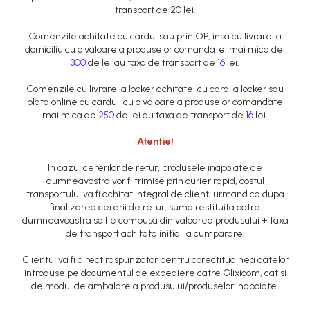
transport de 20 lei.
Comenzile achitate cu cardul sau prin OP, insa cu livrare la
domiciliu cu o valoare a produselor comandate, mai mica de
300
de lei au taxa de transport de
16
lei.
Comenzile cu livrare la locker achitate cu card la locker sau
plata online cu cardul cu o valoare a produselor comandate
mai mica de
250
de lei au taxa de transport de
16
lei.
Atentie!
In cazul cererilor de retur, produsele inapoiate de
dumneavostra vor fi trimise prin curier rapid, costul
transportului va fi achitat integral de client, urmand ca dupa
finalizarea cererii de retur, suma restituita catre
dumneavoastra sa fie compusa din valoarea produsului + taxa
de transport achitata initial la cumparare.
Clientul va fi direct raspunzator pentru corectitudinea datelor
introduse pe documentul de expediere catre Glixicom, cat si
de modul de ambalare a produsului/produselor inapoiate.