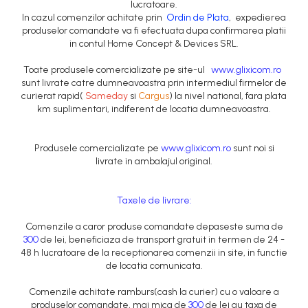
lucratoare.
Intretinere Textile si Covoare
In cazul comenzilor achitate prin
Ordin de Plata
, expedierea
produselor comandate va fi efectuata dupa confirmarea platii
Accesorii Gradina
in contul Home Concept & Devices SRL.
Markere Multisuprafete
Toate produsele comercializate pe site-ul
www.glixicom.ro
sunt livrate catre dumneavoastra prin intermediul firmelor de
curierat rapid(
Sameday
si
Cargus
) la nivel national, fara plata
km suplimentari, indiferent de locatia dumneavoastra.
Produsele comercializate pe
www.glixicom.ro
sunt noi si
livrate in ambalajul original.
Taxele de livrare:
Comenzile a caror produse comandate depaseste suma de
300
de lei, beneficiaza de transport gratuit in termen de 24 -
48 h lucratoare de la receptionarea comenzii in site, in functie
de locatia comunicata.
Comenzile achitate ramburs(cash la curier) cu o valoare a
produselor comandate, mai mica de
300
de lei au taxa de