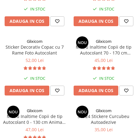
IN STOC
IN STOC
ADAUGA IN COS
ADAUGA IN COS
Glixicom
Glixicom
NOU
Sticker Decorativ Copac cu 7
Metru Inaltime Copii de tip
Rame Foto Autocolant
Autocolant 70 - 170 cm
Animale si Pasari
52,00 Lei
45,00 Lei
IN STOC
IN STOC
ADAUGA IN COS
ADAUGA IN COS
Glixicom
Glixicom
NOU
NOU
Metru Inaltime Copii de tip
Set 24 Stickere Curcubeu
Autocolant 0 - 130 cm Animale
Autoadezive
si Pasari
47,00 Lei
35,00 Lei