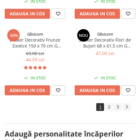
IN STOC
IN STOC
ADAUGA IN COS
ADAUGA IN COS
Glixicom
Glixicom
-35%
NOU
Sticker Decorativ Frunze
Sticker Decorativ Flori de
Exotice 150 x 70 cm G
Bujori 68 x 61,5 cm G
Glixicom®
Glixicom®
69,00 Lei
47,00 Lei
44,59 Lei
IN STOC
IN STOC
ADAUGA IN COS
ADAUGA IN COS
1
2
3
Adaugă personalitate încăperilor