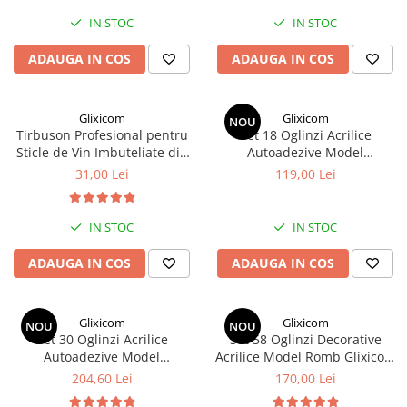
Oglinzi Acrilice Decorative
IN STOC
IN STOC
Stickere Decorative
ADAUGA IN COS
ADAUGA IN COS
Baloane
Accesorii Petrecere
Glixicom
Glixicom
NOU
Folii Protectie Multisuprafete
Tirbuson Profesional pentru
Set 18 Oglinzi Acrilice
Sticle de Vin Imbuteliate din
Autoadezive Model
Accesorii Decoratiuni Interioare
Otel cu Manere Anti-
Dreptunghi 10 x 15 cm G
31,00 Lei
119,00 Lei
alunecare 2 in 1 - 17 cm G
Glixicom®
PC, Periferice & Software
Glixicom®
Mousepad-uri
IN STOC
IN STOC
Periferice & PC
ADAUGA IN COS
ADAUGA IN COS
Folii Protectie Tastatura
Gadget-uri
Glixicom
Glixicom
Jucarii Copii & Bebe
NOU
NOU
Set 30 Oglinzi Acrilice
Set 58 Oglinzi Decorative
Sport & Articole Outdoor
Autoadezive Model
Acrilice Model Romb Glixicom
Fitness & Body Building
Dreptunghi 10 x 15 cm G
Autoadezive 100 x 100 cm
204,60 Lei
170,00 Lei
Glixicom®
pentru Hol Sufragerie
Ingrijire si Protectie Personala