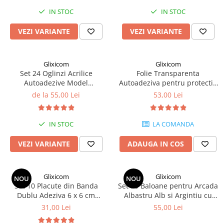
IN STOC
IN STOC
Intretinere Textile si Covoare
Accesorii Gradina
VEZI VARIANTE
VEZI VARIANTE
Markere Multisuprafete
Adezivi & Benzi Adezive
Glixicom
Glixicom
Set 24 Oglinzi Acrilice
Folie Transparenta
Climatizare & Iluminare
Autoadezive Model
Autoadeziva pentru protectie
Lampi Solare
Dreptunghi Dimensiuni 35x8
Mobila si Alte Suprafete, 200 x
de la 55,00 Lei
53,00 Lei
cm G Glixicom®
40 cm
Lampi de Veghe
Umidificatoare & Aromaterapie
IN STOC
LA COMANDA
Lampi si Becuri cu LED
VEZI VARIANTE
ADAUGA IN COS
Lampi Selfie cu LED
Pet Care & Accesorii
Glixicom
Glixicom
Perii, trimmere si clesti
NOU
NOU
Set 10 Placute din Banda
Set 70 Baloane pentru Arcada
Castroane si Adapatori Animale
Dublu Adeziva 6 x 6 cm
Albastru Alb si Argintiu cu
Multifunctionale
Confetti G Glixicom®
31,00 Lei
55,00 Lei
Laptop, Tablete & Telefoane
Transparente G Glixicom®
Stickere si Accesorii Decorative