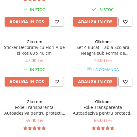
IN STOC
IN STOC
ADAUGA IN COS
ADAUGA IN COS
Glixicom
Glixicom
Sticker Decorativ cu Flori Albe
Set 4 Bucati Tabla Scolara
si Roz 60 x 40 cm
Neagra sub Forma de
Autocolant Format A4 - 29 x 21
47,00 Lei
19,00 Lei
cm G Glixicom®
IN STOC
LA COMANDA
ADAUGA IN COS
ADAUGA IN COS
Glixicom
Glixicom
Folie Transparenta
Folie Transparenta
Autoadeziva pentru protectie
Autoadeziva pentru protectie
Mobila si Alte Suprafete, 50 x
Mobila si Alte Suprafete, 60 x
55,00 Lei
66,00 Lei
200 cm
200 cm