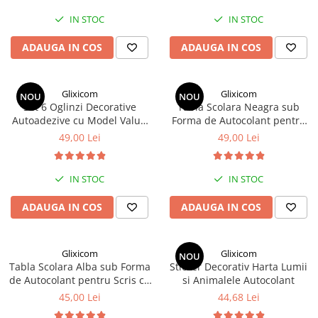
Dormitor Mobila sau Perete
Camping si Drumetii
IN STOC
IN STOC
Auto & Moto
ADAUGA IN COS
ADAUGA IN COS
Iluminare LED
Suport si Docking Auto
Glixicom
Glixicom
NOU
NOU
Incarcatoare Auto
Set 6 Oglinzi Decorative
Tabla Scolara Neagra sub
Autoadezive cu Model Valuri
Forma de Autocolant pentru
Folii Auto & Tunning
Glixicom din Acril 19 x 17 cm
Scris cu Creta, 2 m x 45 cm
49,00 Lei
49,00 Lei
Odorizante/Accesorii Auto
Scule Auto
IN STOC
IN STOC
Lichidare STOCURI
ADAUGA IN COS
ADAUGA IN COS
Glixicom
Glixicom
NOU
Tabla Scolara Alba sub Forma
Sticker Decorativ Harta Lumii
de Autocolant pentru Scris cu
si Animalele Autocolant
Markerul - 2 m x 45 cm
45,00 Lei
44,68 Lei