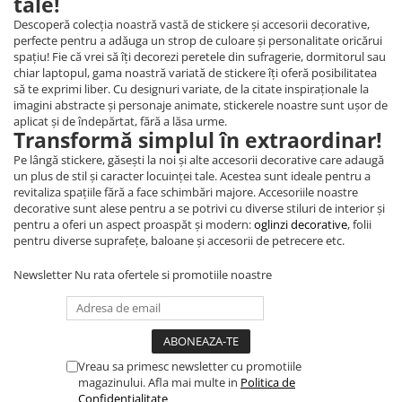
tale!
Descoperă colecția noastră vastă de stickere și accesorii decorative,
perfecte pentru a adăuga un strop de culoare și personalitate oricărui
spațiu! Fie că vrei să îți decorezi peretele din sufragerie, dormitorul sau
chiar laptopul, gama noastră variată de stickere îți oferă posibilitatea
să te exprimi liber. Cu designuri variate, de la citate inspiraționale la
imagini abstracte și personaje animate, stickerele noastre sunt ușor de
aplicat și de îndepărtat, fără a lăsa urme.
Transformă simplul în extraordinar!
Pe lângă stickere, găsești la noi și alte accesorii decorative care adaugă
un plus de stil și caracter locuinței tale. Acestea sunt ideale pentru a
revitaliza spațiile fără a face schimbări majore. Accesoriile noastre
decorative sunt alese pentru a se potrivi cu diverse stiluri de interior și
pentru a oferi un aspect proaspăt și modern:
oglinzi decorative
, folii
pentru diverse suprafețe, baloane și accesorii de petrecere etc.
Newsletter
Nu rata ofertele si promotiile noastre
Vreau sa primesc newsletter cu promotiile
magazinului. Afla mai multe in
Politica de
Confidentialitate