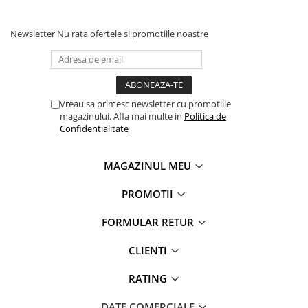
Cleste poate fi folosit cu usurinta de un adult, fie
pentru folosinta casnica, fie intr-un atelier de
Newsletter
Nu rata ofertele si promotiile noastre
croitorie folosit zilnic.
Atentie!
Atunci cand nu il folositi, va rugam sa il depozitati
Vreau sa primesc newsletter cu promotiile
intr-un loc unde copiii nu au acces, datorita utilitatii
magazinului. Afla mai multe in
Politica de
Confidentialitate
sale, exista pericolul ranirii celor mici.
MAGAZINUL MEU
PROMOTII
FORMULAR RETUR
CLIENTI
RATING
DATE COMERCIALE