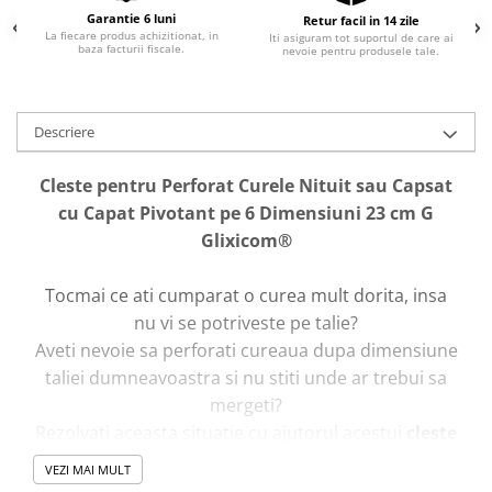
Garantie 6 luni
Retur facil in 14 zile
La fiecare produs achizitionat, in
Iti asiguram tot suportul de care ai
baza facturii fiscale.
nevoie pentru produsele tale.
Descriere
Cleste pentru Perforat Curele Nituit sau Capsat
cu Capat Pivotant pe 6 Dimensiuni 23 cm G
Glixicom®
Tocmai ce ati cumparat o curea mult dorita, insa
nu vi se potriveste pe talie?
Aveti nevoie sa perforati cureaua dupa dimensiune
taliei dumneavoastra si nu stiti unde ar trebui sa
mergeti?
Rezolvati aceasta situatie cu ajutorul acestui
cleste
de perforat si nituit
in confortul casei
VEZI MAI MULT
dumneavoastra, fara drumuri inutile!