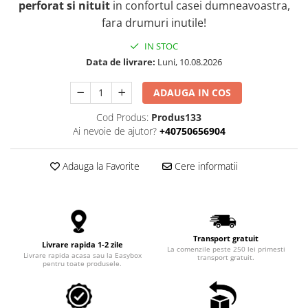
perforat si nituit
in confortul casei dumneavoastra,
fara drumuri inutile!
IN STOC
Data de livrare:
Luni, 10.08.2026
ADAUGA IN COS
Cod Produs:
Produs133
Ai nevoie de ajutor?
+40750656904
Adauga la Favorite
Cere informatii
Transport gratuit
Livrare rapida 1-2 zile
La comenzile peste 250 lei primesti
Livrare rapida acasa sau la Easybox
transport gratuit.
pentru toate produsele.