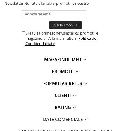
- Model Multicolor Abstract
Newsletter
Nu rata ofertele si promotiile noastre
- Lungima 150 cm
- Latime 45 cm
- Aplicare autoadeziva
Vreau sa primesc newsletter cu promotiile
magazinului. Afla mai multe in
Politica de
Confidentialitate
MAGAZINUL MEU
PROMOTII
FORMULAR RETUR
CLIENTI
RATING
DATE COMERCIALE