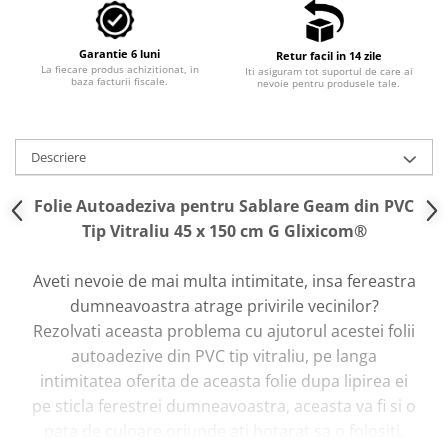
Camping si Drumetii
Auto & Moto
Garantie 6 luni
Retur facil in 14 zile
La fiecare produs achizitionat, in
Iti asiguram tot suportul de care ai
Iluminare LED
baza facturii fiscale.
nevoie pentru produsele tale.
Suport si Docking Auto
Incarcatoare Auto
Descriere
Folii Auto & Tunning
Folie Autoadeziva pentru Sablare Geam din PVC
Odorizante/Accesorii Auto
Tip Vitraliu 45 x 150 cm G Glixicom®
Scule Auto
Lichidare STOCURI
Aveti nevoie de mai multa intimitate, insa fereastra
dumneavoastra atrage privirile vecinilor?
Rezolvati aceasta problema cu ajutorul acestei folii
autoadezive din PVC tip vitraliu, pe langa
intimitatea oferita de aceasta folie dupa lipirea ei
pe sticla ferestrei dumneavoastra, aceasta va fi si o
pata de culoare oriunde ati hotarat sa o folositi.