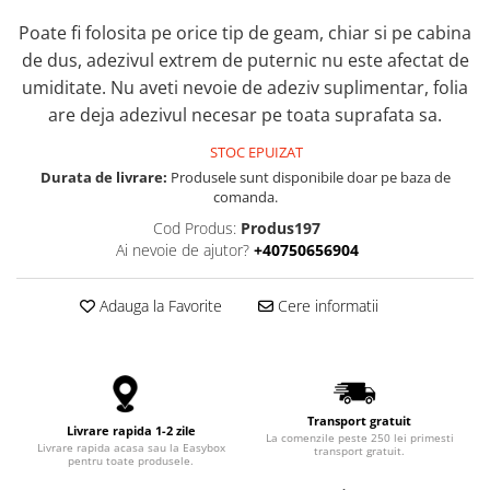
Oglinzi Acrilice Decorative
Poate fi folosita pe orice tip de geam, chiar si pe cabina
de dus, adezivul extrem de puternic nu este afectat de
Stickere Decorative
umiditate. Nu aveti nevoie de adeziv suplimentar, folia
Baloane
are deja adezivul necesar pe toata suprafata sa.
Accesorii Petrecere
STOC EPUIZAT
Folii Protectie Multisuprafete
Durata de livrare:
Produsele sunt disponibile doar pe baza de
Accesorii Decoratiuni Interioare
comanda.
Cod Produs:
Produs197
PC, Periferice & Software
Ai nevoie de ajutor?
+40750656904
Mousepad-uri
Periferice & PC
Adauga la Favorite
Cere informatii
Folii Protectie Tastatura
Gadget-uri
Jucarii Copii & Bebe
Sport & Articole Outdoor
Transport gratuit
Livrare rapida 1-2 zile
La comenzile peste 250 lei primesti
Fitness & Body Building
Livrare rapida acasa sau la Easybox
transport gratuit.
pentru toate produsele.
Ingrijire si Protectie Personala