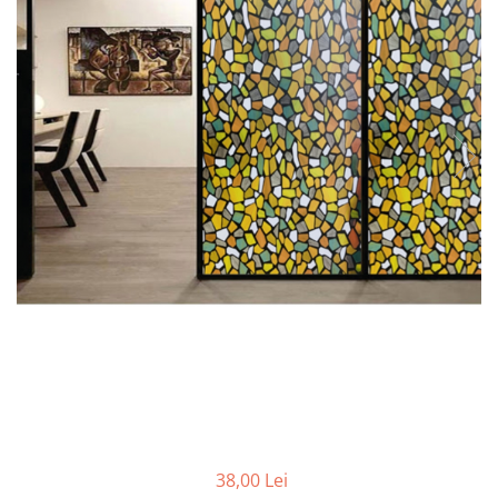
Intretinere Textile si Covoare
Accesorii Gradina
Markere Multisuprafete
Adezivi & Benzi Adezive
Climatizare & Iluminare
Lampi Solare
Lampi de Veghe
Umidificatoare & Aromaterapie
Lampi si Becuri cu LED
Lampi Selfie cu LED
Pet Care & Accesorii
Perii, trimmere si clesti
Castroane si Adapatori Animale
Laptop, Tablete & Telefoane
38,00 Lei
Stickere si Accesorii Decorative