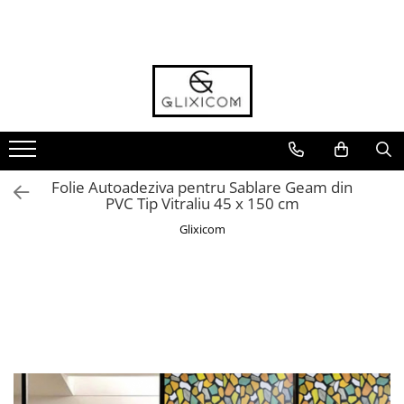
Toate Produsele
Toate Produsele
Casa Gradina & Bricolaj
Ustensile Bucatarie
Accesorii & Organizare Bucatarie
Folie Autoadeziva pentru Sablare Geam din
Accesorii & Organizare Baie
PVC Tip Vitraliu 45 x 150 cm
Forme si Tavi de Copt
Glixicom
Organizare si Depozitare Casa
Folii Si Accesorii pentru Ferestre si
Geamuri
Cantare Electronice & Sisteme de
Siguranta
Accesorii si Protectii Mobilier
Accesorii TV