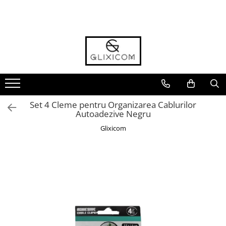
Toate Produsele
Toate Produsele
Casa Gradina & Bricolaj
Ustensile Bucatarie
Accesorii & Organizare Bucatarie
Set 4 Cleme pentru Organizarea Cablurilor
Accesorii & Organizare Baie
Autoadezive Negru
Forme si Tavi de Copt
Glixicom
Organizare si Depozitare Casa
Folii Si Accesorii pentru Ferestre si
Geamuri
Cantare Electronice & Sisteme de
Siguranta
Accesorii si Protectii Mobilier
Accesorii TV