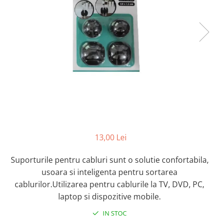
Intretinere Textile si Covoare
Accesorii Gradina
Markere Multisuprafete
Adezivi & Benzi Adezive
Climatizare & Iluminare
Lampi Solare
Lampi de Veghe
Umidificatoare & Aromaterapie
Lampi si Becuri cu LED
13,00 Lei
Lampi Selfie cu LED
Suporturile pentru cabluri sunt o solutie confortabila,
Pet Care & Accesorii
usoara si inteligenta pentru sortarea
Perii, trimmere si clesti
cablurilor.Utilizarea pentru cablurile la TV, DVD, PC,
Castroane si Adapatori Animale
laptop si dispozitive mobile.
Laptop, Tablete & Telefoane
IN STOC
Stickere si Accesorii Decorative